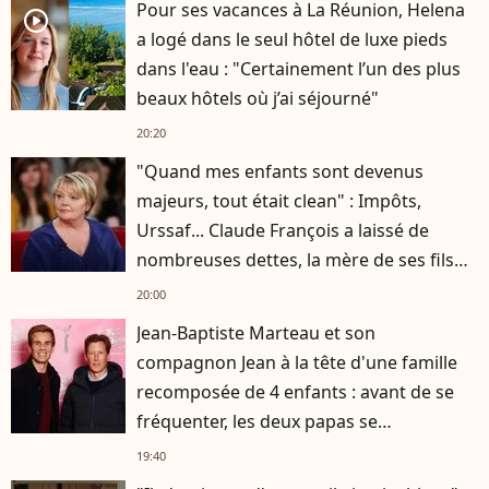
Pour ses vacances à La Réunion, Helena
player2
a logé dans le seul hôtel de luxe pieds
dans l'eau : "Certainement l’un des plus
beaux hôtels où j’ai séjourné"
20:20
"Quand mes enfants sont devenus
majeurs, tout était clean" : Impôts,
Urssaf... Claude François a laissé de
nombreuses dettes, la mère de ses fils
s'est occupée de tout
20:00
Jean-Baptiste Marteau et son
compagnon Jean à la tête d'une famille
recomposée de 4 enfants : avant de se
fréquenter, les deux papas se
connaissaient depuis des années
19:40