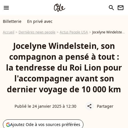
menu
search
newsletter
Billetterie
En privé avec
Accueil
Dernières news people
Actus People USA
Jocelyne Windelstein, son compagnon a pensé à tout : la tendresse du Roi Lion pour l'accompagner avant son dernier voyage de 10 000 km
Jocelyne Windelstein, son
compagnon a pensé à tout :
la tendresse du Roi Lion pour
l'accompagner avant son
dernier voyage de 10 000 km
Publié le 24 janvier 2025 à 12:30
Partager
share
Ajoutez Ode à vos sources préférées