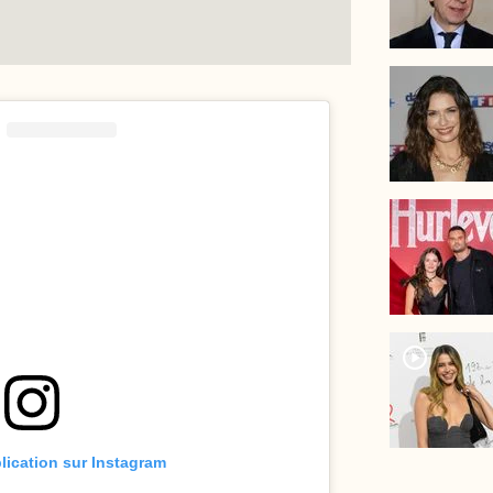
player2
blication sur Instagram