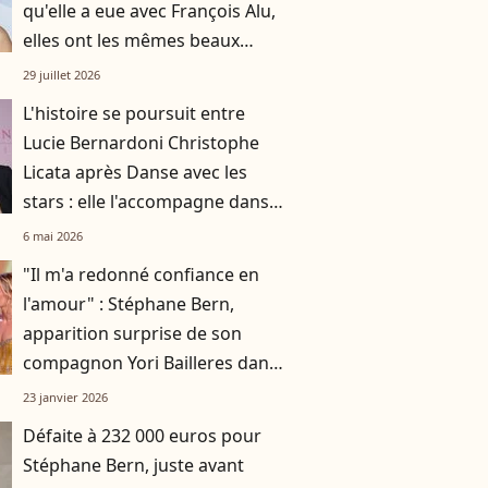
qu'elle a eue avec François Alu,
elles ont les mêmes beaux
cheveux châtains
29 juillet 2026
L'histoire se poursuit entre
Lucie Bernardoni Christophe
Licata après Danse avec les
stars : elle l'accompagne dans
une nouvelle aventure
6 mai 2026
"Il m'a redonné confiance en
l'amour" : Stéphane Bern,
apparition surprise de son
compagnon Yori Bailleres dans
Danse avec les stars
23 janvier 2026
Défaite à 232 000 euros pour
Stéphane Bern, juste avant