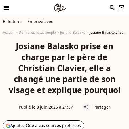
menu
search
newsletter
Billetterie
En privé avec
Accueil
Dernières news people
Josiane Balasko
Josiane Balasko prise en charge par le père de Christian Clavier, elle a changé une partie de son visage et explique pourquoi
Josiane Balasko prise en
charge par le père de
Christian Clavier, elle a
changé une partie de son
visage et explique pourquoi
Publié le 8 juin 2026 à 21:57
Partager
share
Ajoutez Ode à vos sources préférées