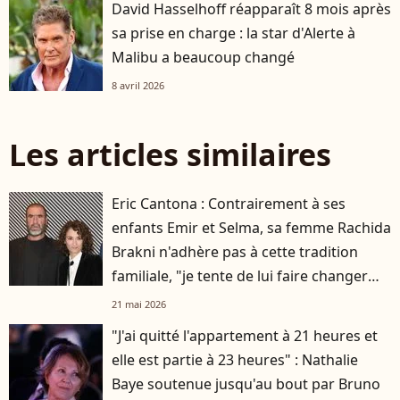
David Hasselhoff réapparaît 8 mois après
sa prise en charge : la star d'Alerte à
Malibu a beaucoup changé
8 avril 2026
Les articles similaires
Eric Cantona : Contrairement à ses
enfants Emir et Selma, sa femme Rachida
Brakni n'adhère pas à cette tradition
familiale, "je tente de lui faire changer
d'avis"
21 mai 2026
"J'ai quitté l'appartement à 21 heures et
elle est partie à 23 heures" : Nathalie
Baye soutenue jusqu'au bout par Bruno