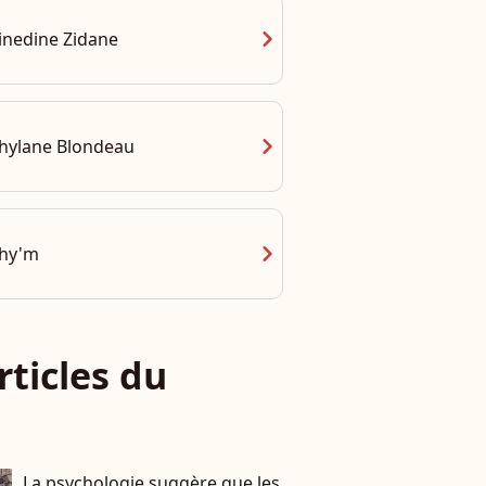
chevron_right
inedine Zidane
chevron_right
hylane Blondeau
chevron_right
hy'm
rticles du
La psychologie suggère que les