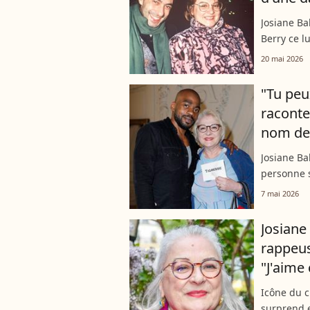
Josiane Ba
Berry ce l
père de sa 
20 mai 2026
hommage. 
"Tu peu
raconte
nom de 
Josiane B
personne s
lui soutir
7 mai 2026
qui aurait 
Josiane
rappeus
"J'aime 
Icône du c
surprend e