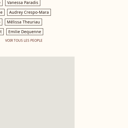
e
Vanessa Paradis
le
Audrey Crespo-Mara
o
Mélissa Theuriau
t
Emilie Dequenne
VOIR TOUS LES PEOPLE