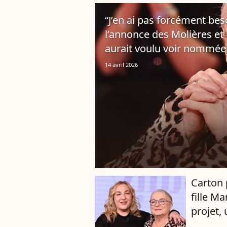
“J’en ai pas forcément beso
l’annonce des Molières et 
aurait voulu voir nommée 
14 avril 2026
Carton 
fille M
projet,