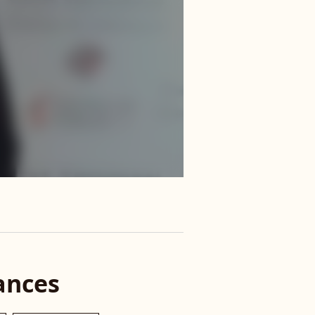
ances