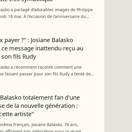
lasko a partagé d’adorables images de Philippe
undi 18 mai. À l’occasion de l’anniversaire du
fille, l’actrice lui a rendu un bouleversant
Sept...
x payer ?" : Josiane Balasko
 ce message inattendu reçu au
son fils Rudy
alasko a récemment raconté comment une
e faisant passer pour son fils Rudy a tenté de
er de l’argent par téléphone. Une mésaventure
pu lui coûter...
 Balasko totalement fan d'une
e de la nouvelle génération :
cette artiste"
inéma français, Josiane Balasko, 76 ans,
n affichant son admiration pour la jeune