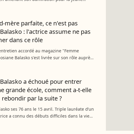
e 29 ans Leys. La chanteuse s'est fait connaître
mission...
d-mère parfaite, ce n'est pas
 Balasko : l'actrice assume ne pas
mer dans ce rôle
 entretien accordé au magazine "Femme
Josiane Balasko s'est livrée sur son rôle auprès
fils de sa fille Marilou Berry. Entre agacement
rties...
 Balasko a échoué pour entrer
e grande école, comment a-t-elle
 rebondir par la suite ?
asko ses 76 ans le 15 avril. Triple lauréate d’un
trice a connu des débuts difficiles dans la vie
rte de son père et un échec scolaire. C’est en
ant...