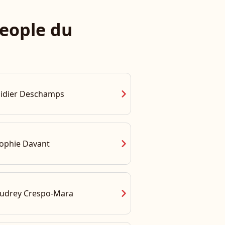
eople du
chevron_right
idier Deschamps
chevron_right
ophie Davant
chevron_right
udrey Crespo-Mara