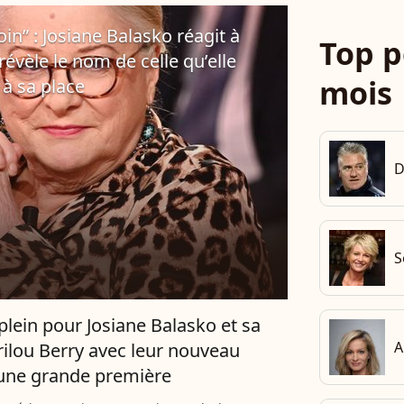
in” : Josiane Balasko réagit à
Top p
révèle le nom de celle qu’elle
mois
à sa place
D
S
plein pour Josiane Balasko et sa
A
arilou Berry avec leur nouveau
 une grande première