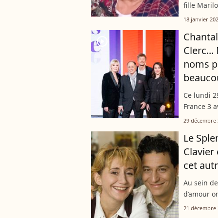
fille Mari
collection
18 janvier 20
Avec...
Chantal
player2
Clerc..
noms po
beauco
Ce lundi 2
France 3 a
les célébr
29 décembre 
Entre conv
Le Splen
Clavier
cet aut
Au sein de
d’amour on
à la vie ar
21 décembre 
formé par..