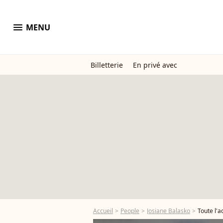
menu
MENU
Billetterie
En privé avec
Accueil
People
Josiane Balasko
Toute l'a