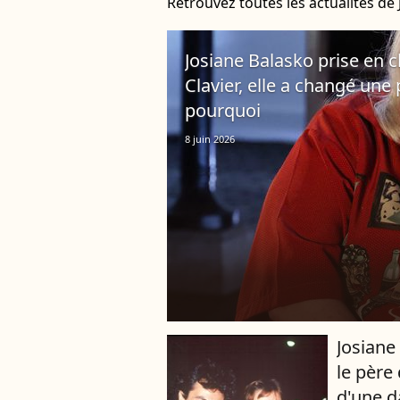
Retrouvez toutes les actualités de
Josiane Balasko prise en c
Clavier, elle a changé une
pourquoi
8 juin 2026
Josiane
le père 
d'une d