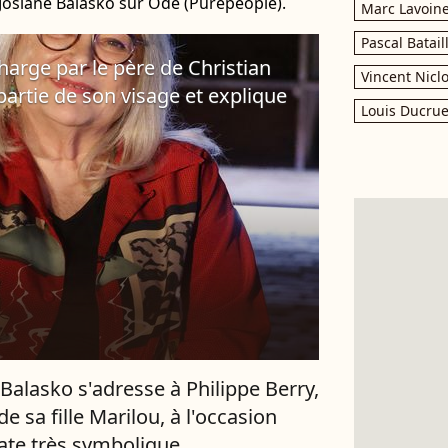
 Josiane Balasko sur Ode (Purepeople).
Marc Lavoin
Pascal Batail
harge par le père de Christian
Vincent Nicl
 partie de son visage et explique
Louis Ducrue
 Balasko s'adresse à Philippe Berry,
de sa fille Marilou, à l'occasion
ate très symbolique