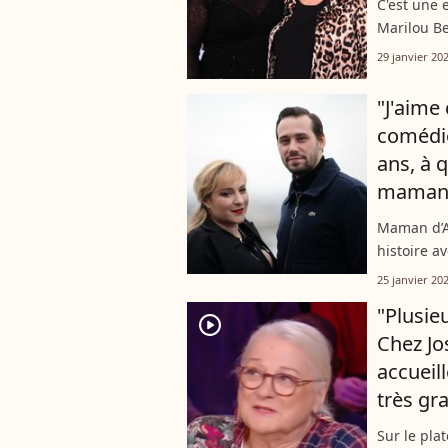
C'est une 
Marilou Be
pour la to
29 janvier 20
Des Bouffe
"J'aime
comédi
ans, à 
maman
Maman d’A
histoire a
temps, de 
25 janvier 20
consacrer à
"Plusie
player2
Chez Jo
accueil
très g
Sur le pla