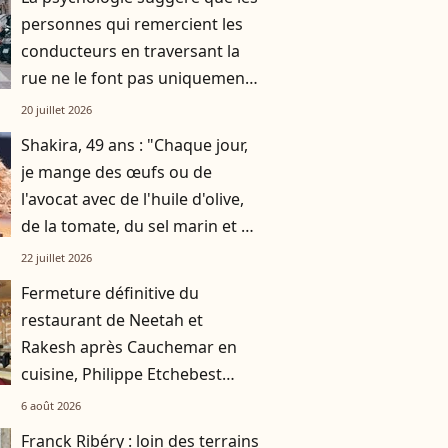
personnes qui remercient les
conducteurs en traversant la
rue ne le font pas uniquement
par gratitude
20 juillet 2026
Shakira, 49 ans : "Chaque jour,
je mange des œufs ou de
l'avocat avec de l'huile d'olive,
de la tomate, du sel marin et un
smoothie"
22 juillet 2026
Fermeture définitive du
restaurant de Neetah et
Rakesh après Cauchemar en
cuisine, Philippe Etchebest
pensait les avoir sauvés
6 août 2026
Franck Ribéry : loin des terrains