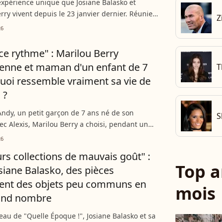
expérience unique que Josiane Balasko et
rry vivent depuis le 23 janvier dernier. Réunies
Z
ute première fois sur les planches au théâtre
26
s-Parisiens...
 ce rythme" : Marilou Berry
enne et maman d'un enfant de 7
T
quoi ressemble vraiment sa vie de
 ?
ndy, un petit garçon de 7 ans né de son
S
vec Alexis, Marilou Berry a choisi, pendant un
mettre sa carrière entre parenthèses pour se
26
 son fils....
urs collections de mauvais goût" :
Top a
siane Balasko, des pièces
lent des objets peu communs en
mois
rand nombre
teau de "Quelle Époque !", Josiane Balasko et sa