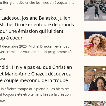
lou Berry ont déclenché les rires en évoquant les
s pour le moins improbables de la comédienne.
26
 Ladesou, Josiane Balasko, Julien
. Michel Drucker entouré de grands
ur une émission qui lui tient
up à coeur
9 décembre 2025, Michel Drucker revient sur
vec "Famille je vous aime", un programme où
ités se dévoilent entourées de leurs proches.
2025
ersations...
did : Il n'y a pas eu que Christian
 et Marie-Anne Chazel, découvrez
re couple méconnu de la troupe
 la célèbre troupe du Splendid, les histoires
t toujours été étroitement liées à la création et
tistique. Si tout le monde connaît le couple
2025
.