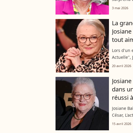
rappeuse d
3 mai 2026
lors de l'é
La gran
Josiane
tout ai
Lors d'un
Actuelle", 
d'Andy, le 
20 avril 2026
assumé, so
Josiane
dans un
réussi à
Josiane Bal
César, L'ac
avec la pe
15 avril 2026
accompagn