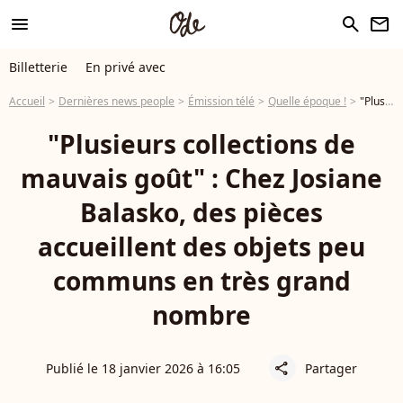
menu
search
newsletter
Billetterie
En privé avec
Accueil
Dernières news people
Émission télé
Quelle époque !
"Plusieurs collections de mauvais goût" : Chez Josiane Balasko, des pièces accueillent des objets peu communs en très grand nombre
"Plusieurs collections de
mauvais goût" : Chez Josiane
Balasko, des pièces
accueillent des objets peu
communs en très grand
nombre
Publié le 18 janvier 2026 à 16:05
Partager
share