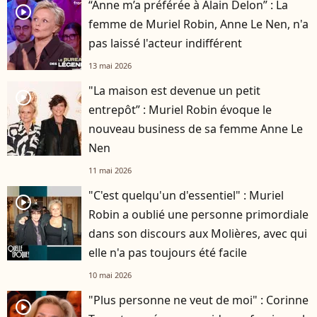
“Anne m’a préférée à Alain Delon” : La
player2
femme de Muriel Robin, Anne Le Nen, n'a
pas laissé l'acteur indifférent
13 mai 2026
"La maison est devenue un petit
player2
entrepôt” : Muriel Robin évoque le
nouveau business de sa femme Anne Le
Nen
11 mai 2026
"C'est quelqu'un d'essentiel" : Muriel
player2
Robin a oublié une personne primordiale
dans son discours aux Molières, avec qui
elle n'a pas toujours été facile
10 mai 2026
"Plus personne ne veut de moi" : Corinne
player2