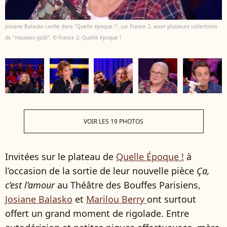
Josiane Balasko confie dans "Quelle époque !", sur France 2, avoir plusieurs collections
de "mauvais goût". © France 2, Quelle époque !
VOIR LES 19 PHOTOS
Invitées sur le plateau de
Quelle Époque !
à
l’occasion de la sortie de leur nouvelle pièce
Ça,
c’est l’amour
au Théâtre des Bouffes Parisiens,
Josiane Balasko
et
Marilou Berry
ont surtout
offert un grand moment de rigolade. Entre