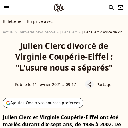
menu
search
newsletter
Billetterie
En privé avec
Accueil
Dernières news people
Julien Clerc
Julien Clerc divorcé de Virginie Coupérie-Eiffel : "L'usure nous a séparés"
Julien Clerc divorcé de
Virginie Coupérie-Eiffel :
"L'usure nous a séparés"
Publié le 11 février 2021 à 09:17
Partager
share
Ajoutez Ode à vos sources préférées
Julien Clerc et Virginie Coupérie-Eiffel ont été
mariés durant dix-sept ans, de 1985 à 2002. De