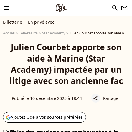
menu
search
newsletter
Billetterie
En privé avec
Accueil
Télé-réalité
Star Academy
Julien Courbet apporte son aide à Marine (Star Academy) impactée par un litige avec son ancienne fac
Julien Courbet apporte son
aide à Marine (Star
Academy) impactée par un
litige avec son ancienne fac
Publié le 10 décembre 2025 à 18:44
Partager
share
Ajoutez Ode à vos sources préférées