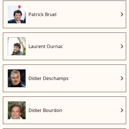
chevron_right
Patrick Bruel
chevron_right
Laurent Ournac
chevron_right
Didier Deschamps
chevron_right
Didier Bourdon