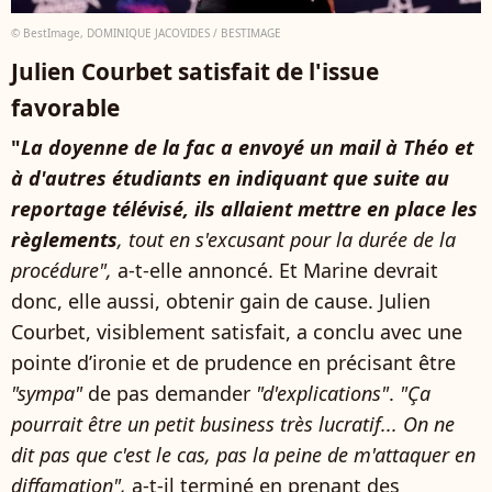
© BestImage, DOMINIQUE JACOVIDES / BESTIMAGE
Julien Courbet satisfait de l'issue
favorable
"
La doyenne de la fac a envoyé un mail à Théo et
à d'autres étudiants en indiquant que suite au
reportage télévisé, ils allaient mettre en place les
règlements
, tout en s'excusant pour la durée de la
procédure",
a-t-elle annoncé. Et Marine devrait
donc, elle aussi, obtenir gain de cause. Julien
Courbet, visiblement satisfait, a conclu avec une
pointe d’ironie et de prudence en précisant être
"sympa"
de pas demander
"d'explications"
.
"Ça
pourrait être un petit business très lucratif... On ne
dit pas que c'est le cas, pas la peine de m'attaquer en
diffamation",
a-t-il terminé en prenant des