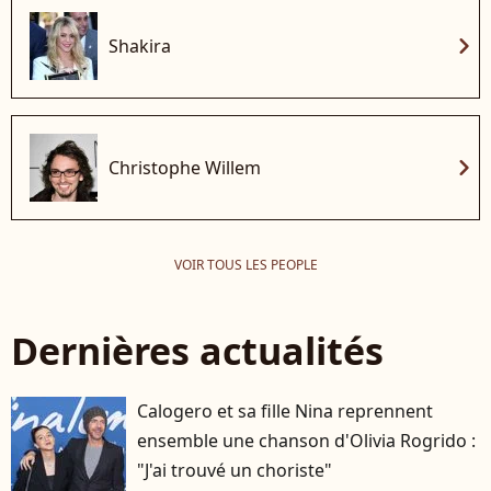
chevron_right
Shakira
chevron_right
Christophe Willem
VOIR TOUS LES PEOPLE
Dernières actualités
Calogero et sa fille Nina reprennent
ensemble une chanson d'Olivia Rogrido :
"J'ai trouvé un choriste"