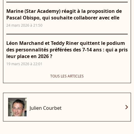
Marine (Star Academy) réagit à la proposition de
Pascal Obispo, qui souhaite collaborer avec elle
24 mars 2026 à 21:50
Léon Marchand et Teddy Riner quittent le podium
des personnalités préférées des 7-14 ans : qui a pris
leur place en 2026 ?
19 mars 2026 à 22:01
TOUS LES ARTICLES
chevron_right
Julien Courbet