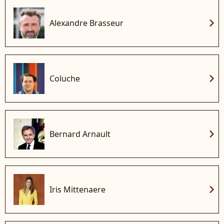
chevron_right
Alexandre Brasseur
chevron_right
Coluche
chevron_right
Bernard Arnault
chevron_right
Iris Mittenaere