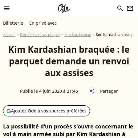
menu
search
newsletter
Billetterie
En privé avec
Accueil
Dernières news people
Kim Kardashian
Kim Kardashian braquée : le parquet demande un renvoi aux assises
Kim Kardashian braquée : le
parquet demande un renvoi
aux assises
Publié le 4 juin 2020 à 21:46
Partager
share
Ajoutez Ode à vos sources préférées
La possibilité d'un procès s'ouvre concernant le
vol à main armée subi par Kim Kardashian à