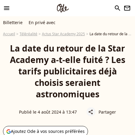
menu
search
newsletter
Billetterie
En privé avec
Accueil
Téléréalité
Actus Star Academy 2025
La date du retour de la Star Academy a-t-elle fuité ? Les tarifs publicitaires déjà choisis seraient astronomiques
La date du retour de la Star
Academy a-t-elle fuité ? Les
tarifs publicitaires déjà
choisis seraient
astronomiques
Publié le 4 août 2024 à 13:47
Partager
share
Ajoutez Ode à vos sources préférées