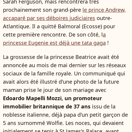
Sarah Ferguson, mais rencontrera très
prochainement son grand-père
le prince Andrew,
accaparé par ses déboires judiciaires
outre-
Atlantique. Il a quitté Balmoral (Ecosse) pour
cette première rencontre. De son côté, l
a
princesse Eugenie est déjà une tata gaga
!
La grossesse de la princesse Beatrice avait été
annoncée au mois de mai dernier sur les réseaux
sociaux de la famille royale. Un communiqué qui
avait alors été illustré d'une photo de la future
maman prise le jour de son mariage avec
Edoardo Mapelli Mozzi, un promoteur
immobilier britannique de 37 ans
issu de la
noblesse italienne, déjà papa d'un petit garçon de
5 ans surnommé Wolfie. Les noces, qui devaient
initialement se tenir à St James's Palace, avant