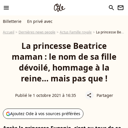
menu
search
newsletter
Billetterie
En privé avec
Accueil
Dernières news people
Actus Famille royale
La princesse Beatrice maman : le nom de sa fille dévoilé, hommage à la reine... mais pas que !
La princesse Beatrice
maman : le nom de sa fille
dévoilé, hommage à la
reine... mais pas que !
Publié le 1 octobre 2021 à 16:35
Partager
share
Ajoutez Ode à vos sources préférées