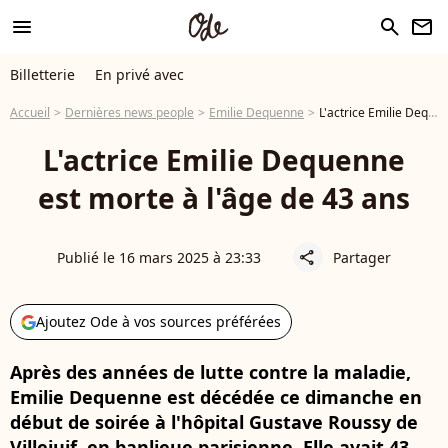
menu
search
newsletter
Billetterie
En privé avec
Accueil
Dernières news people
Emilie Dequenne
L'actrice Emilie Dequenne est morte à l'âge de 43 ans
L'actrice Emilie Dequenne
est morte à l'âge de 43 ans
Publié le 16 mars 2025 à 23:33
Partager
share
Ajoutez Ode à vos sources préférées
Après des années de lutte contre la maladie,
Emilie Dequenne est décédée ce dimanche en
début de soirée à l'hôpital Gustave Roussy de
Villejuif, en banlieue parisienne. Elle avait 43