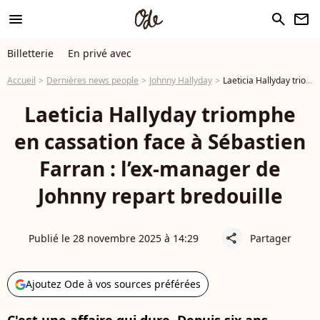
menu
search
newsletter
Billetterie
En privé avec
Accueil
Dernières news people
Johnny Hallyday
Laeticia Hallyday triomphe en cassation face à Sébastien Farran : l’ex-manager de Johnny repart bredouille
Laeticia Hallyday triomphe
en cassation face à Sébastien
Farran : l’ex-manager de
Johnny repart bredouille
Publié le 28 novembre 2025 à 14:29
Partager
share
Ajoutez Ode à vos sources préférées