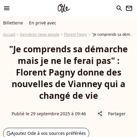
menu
search
newsletter
Billetterie
En privé avec
Accueil
Dernières news people
Florent Pagny
"Je comprends sa démarche mais je ne le ferai pas" : Florent Pagny donne des nouvelles de Vianney qui a changé de vie
"Je comprends sa démarche
mais je ne le ferai pas" :
Florent Pagny donne des
nouvelles de Vianney qui a
changé de vie
Publié le 29 septembre 2025 à 09:46
Partager
share
Ajoutez Ode à vos sources préférées