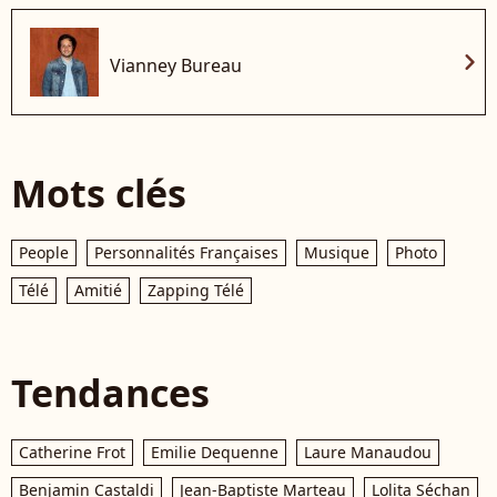
chevron_right
Vianney Bureau
Mots clés
People
Personnalités Françaises
Musique
Photo
Télé
Amitié
Zapping Télé
Tendances
Catherine Frot
Emilie Dequenne
Laure Manaudou
Benjamin Castaldi
Jean-Baptiste Marteau
Lolita Séchan