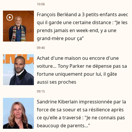
10:06
François Berléand a 3 petits-enfants avec
player2
qui il garde une certaine distance : “Je les
prends jamais en week-end, y a une
grand-mère pour ça”
09:40
Achat d'une maison ou encore d'une
voiture… Tony Parker ne dépense pas sa
fortune uniquement pour lui, il gâte
aussi ses proches
09:15
Sandrine Kiberlain impressionnée par la
force de sa soeur et sa résilience après
ce qu'elle a traversé : "Je ne connais pas
beaucoup de parents..."