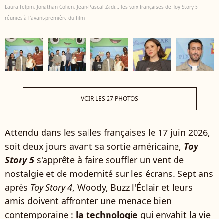
Laura Felpin, Jonathan Cohen, Jean-Pascal Zadi… les voix françaises de Toy Story 5
réunies à l'avant-première du film
VOIR LES 27 PHOTOS
Attendu dans les salles françaises le 17 juin 2026,
soit deux jours avant sa sortie américaine,
Toy
Story 5
s'apprête à faire souffler un vent de
nostalgie et de modernité sur les écrans. Sept ans
après
Toy Story 4
, Woody, Buzz l'Éclair et leurs
amis doivent affronter une menace bien
contemporaine :
la technologie
qui envahit la vie