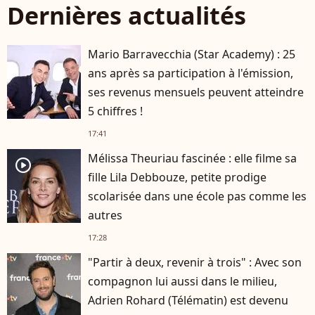
Dernières actualités
Mario Barravecchia (Star Academy) : 25
ans après sa participation à l'émission,
ses revenus mensuels peuvent atteindre
5 chiffres !
17:41
Mélissa Theuriau fascinée : elle filme sa
player2
fille Lila Debbouze, petite prodige
scolarisée dans une école pas comme les
autres
17:28
"Partir à deux, revenir à trois" : Avec son
compagnon lui aussi dans le milieu,
Adrien Rohard (Télématin) est devenu