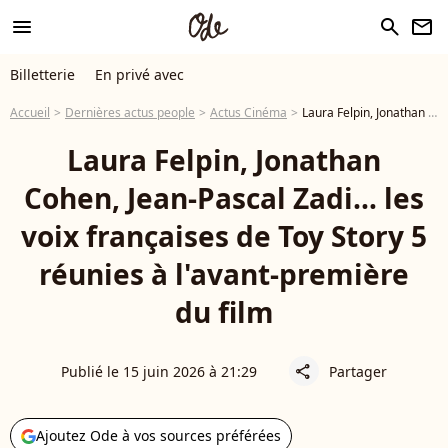
menu
search
newsletter
Billetterie
En privé avec
Accueil
Dernières actus people
Actus Cinéma
Laura Felpin, Jonathan Cohen, Jean-Pascal Zadi… les voix françaises de Toy Story 5 réunies à l'avant-première du film
Laura Felpin, Jonathan
Cohen, Jean-Pascal Zadi… les
voix françaises de Toy Story 5
réunies à l'avant-première
du film
Publié le 15 juin 2026 à 21:29
Partager
share
Ajoutez Ode à vos sources préférées