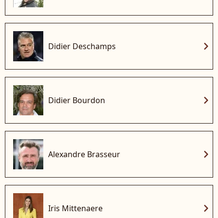
chevron_right
Didier Deschamps
chevron_right
Didier Bourdon
chevron_right
Alexandre Brasseur
chevron_right
Iris Mittenaere