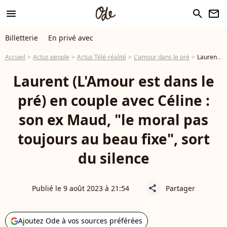
menu
search
newsletter
Billetterie
En privé avec
Accueil
Actus people
Actus Télé-réalité
L'amour dans le pré
Laurent (L'Amour est dans le pré) en couple avec Céline : son ex Maud, "le moral pas toujours au beau fixe", sort du silence
Laurent (L'Amour est dans le
pré) en couple avec Céline :
son ex Maud, "le moral pas
toujours au beau fixe", sort
du silence
Publié le 9 août 2023 à 21:54
Partager
share
Ajoutez Ode à vos sources préférées