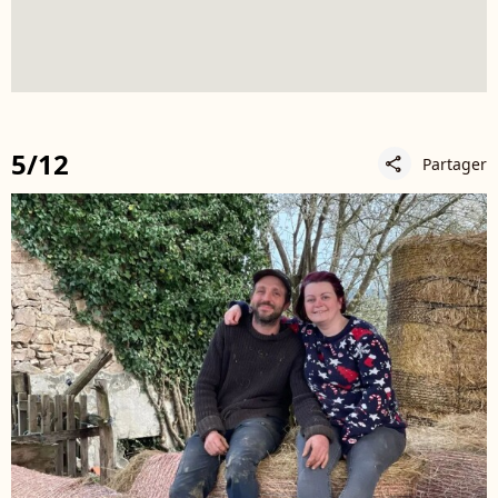
5/12
Partager
share