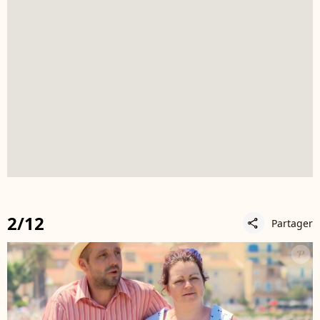
2/12
Partager
share