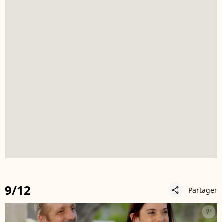
9/12
Partager
share