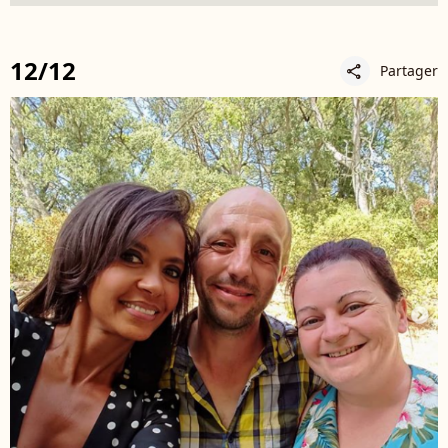
12/12
Partager
share