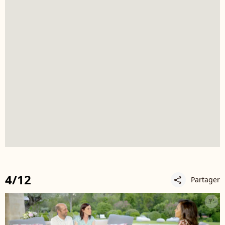
4/12
Partager
share