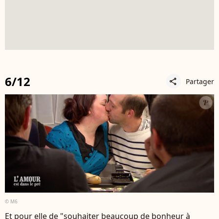
6/12
Partager
share
© M6
Et pour elle de "souhaiter beaucoup de bonheur à