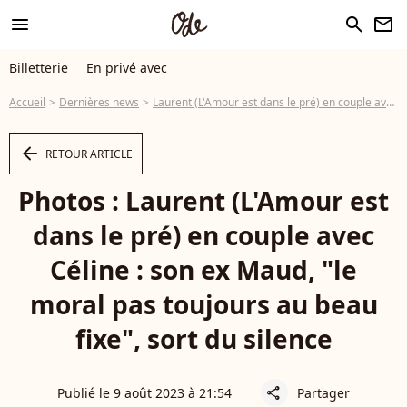
menu
search
newsletter
Billetterie
En privé avec
Accueil
Dernières news
Laurent (L'Amour est dans le pré) en couple avec Céline : son ex Maud, "le moral pas toujours au beau fixe", sort du silence
arrow_left
RETOUR ARTICLE
Photos : Laurent (L'Amour est
dans le pré) en couple avec
Céline : son ex Maud, "le
moral pas toujours au beau
fixe", sort du silence
Publié le 9 août 2023 à 21:54
Partager
share