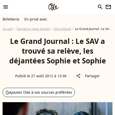
menu
search
newsletter
Billetterie
En privé avec
Accueil
Dernières news people
Alice Belaïdi
Le Grand Journal : Le SAV a trouvé sa relève, les déjantées Sophie et Sophie
Le Grand Journal : Le SAV a
trouvé sa relève, les
déjantées Sophie et Sophie
Publié le 27 août 2012 à 13:36
Partager
share
Ajoutez Ode à vos sources préférées