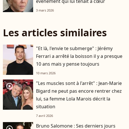
événement qui lui tenait à cœur
3 mars 2026
Les articles similaires
"Et là, l'envie te submerge" : Jérémy
Ferrari a arrêté la boisson il y a presque
10 ans mais y pense toujours
10 mars 2026
"Les muscles sont à l'arrêt" : Jean-Marie
player2
Bigard ne peut pas encore rentrer chez
lui, sa femme Lola Marois décrit la
situation
7 avril 2026
Bruno Salomone : Ses derniers jours
player2