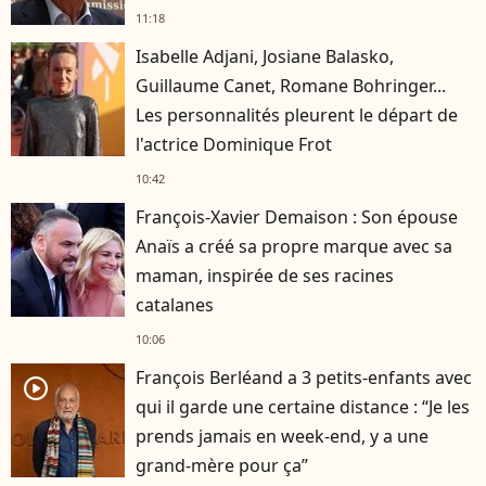
11:18
Isabelle Adjani, Josiane Balasko,
Guillaume Canet, Romane Bohringer...
Les personnalités pleurent le départ de
l'actrice Dominique Frot
10:42
François-Xavier Demaison : Son épouse
Anaïs a créé sa propre marque avec sa
maman, inspirée de ses racines
catalanes
10:06
François Berléand a 3 petits-enfants avec
player2
qui il garde une certaine distance : “Je les
prends jamais en week-end, y a une
grand-mère pour ça”