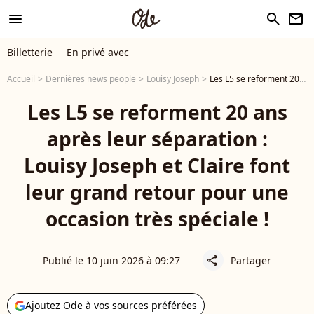
menu
search
newsletter
Billetterie
En privé avec
Accueil
Dernières news people
Louisy Joseph
Les L5 se reforment 20 ans après leur séparation : Louisy Joseph et Claire font leur grand retour pour une occasion très spéciale !
Les L5 se reforment 20 ans
après leur séparation :
Louisy Joseph et Claire font
leur grand retour pour une
occasion très spéciale !
Publié le 10 juin 2026 à 09:27
Partager
share
Ajoutez Ode à vos sources préférées