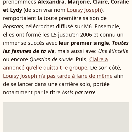
prénommées
Alexandra, Marjorie, Claire, Coralie
et Lydy
(de son vrai nom
Louisy Joseph
),
remportaient la toute première saison de
Popstars
, télécrochet diffusé sur M6. Ensemble,
elles ont formé les L5 jusqu’en 2006 et connu un
immense succès avec
leur premier single,
Toutes
les femmes de ta vie
, mais aussi avec
Une étincelle
ou encore
Question de survie
. Puis,
Claire a
annoncé qu’elle quittait le groupe
. De son côté,
Louisy Joseph n’a pas tardé à faire de même
afin
de se lancer dans une carrière solo, portée
notamment par le titre
Assis par terre
.