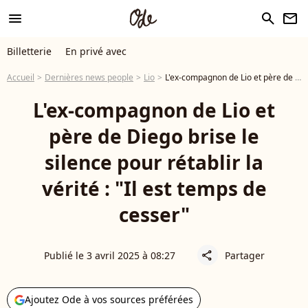
menu
search
newsletter
Billetterie
En privé avec
Accueil
Dernières news people
Lio
L'ex-compagnon de Lio et père de Diego brise le silence pour rétablir la vérité : "Il est temps de cesser"
L'ex-compagnon de Lio et
père de Diego brise le
silence pour rétablir la
vérité : "Il est temps de
cesser"
Publié le 3 avril 2025 à 08:27
Partager
share
Ajoutez Ode à vos sources préférées