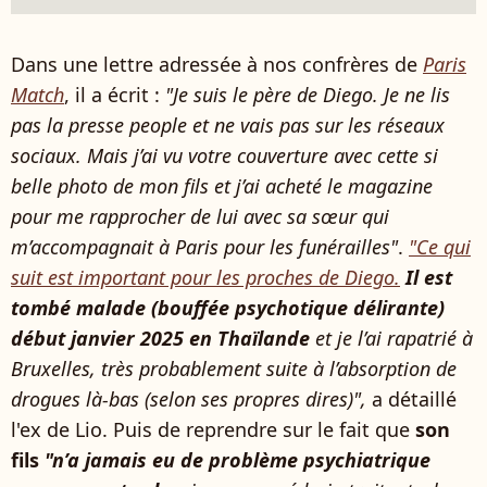
Dans une lettre adressée à nos confrères de
Paris
Match
, il a écrit :
"Je suis le père de Diego. Je ne lis
pas la presse people et ne vais pas sur les réseaux
sociaux. Mais j’ai vu votre couverture avec cette si
belle photo de mon fils et j’ai acheté le magazine
pour me rapprocher de lui avec sa sœur qui
m’accompagnait à Paris pour les funérailles"
.
"Ce qui
suit est important pour les proches de Diego.
Il est
tombé malade (bouffée psychotique délirante)
début janvier 2025 en Thaïlande
et je l’ai rapatrié à
Bruxelles, très probablement suite à l’absorption de
drogues là-bas (selon ses propres dires)",
a détaillé
l'ex de Lio. Puis de reprendre sur le fait que
son
fils
"n’a jamais eu de problème psychiatrique