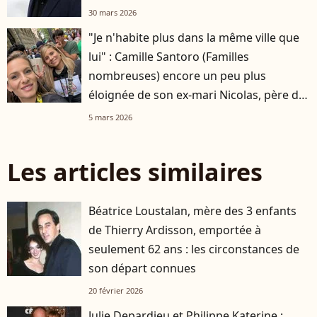
30 mars 2026
"Je n'habite plus dans la même ville que
lui" : Camille Santoro (Familles
nombreuses) encore un peu plus
éloignée de son ex-mari Nicolas, père de
ses six enfants
5 mars 2026
Les articles similaires
Béatrice Loustalan, mère des 3 enfants
de Thierry Ardisson, emportée à
seulement 62 ans : les circonstances de
son départ connues
20 février 2026
Julie Depardieu et Philippe Katerine :