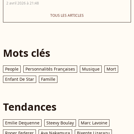
2 avril 2026 à 21:48
TOUS LES ARTICLES
Mots clés
People
Personnalités Françaises
Musique
Mort
Enfant De Star
Famille
Tendances
Emilie Dequenne
Steevy Boulay
Marc Lavoine
Roger Federer
Aya Nakamura
Bixente Lizarazu