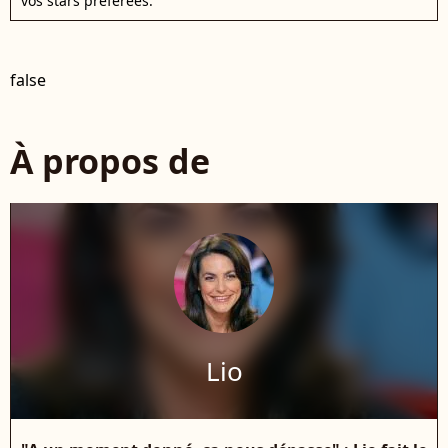
vos stars préférées.
false
À propos de
Lio