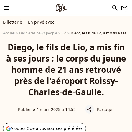
menu
search
newsletter
Billetterie
En privé avec
Accueil
Dernières news people
Lio
Diego, le fils de Lio, a mis fin à ses jours : le corps du jeune homme de 21 ans retrouvé près de l'aéroport Roissy-Charles-de-Gaulle.
Diego, le fils de Lio, a mis fin
à ses jours : le corps du jeune
homme de 21 ans retrouvé
près de l'aéroport Roissy-
Charles-de-Gaulle.
Publié le 4 mars 2025 à 14:52
Partager
share
Ajoutez Ode à vos sources préférées