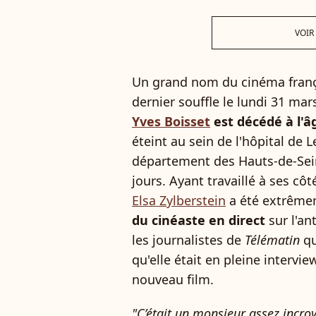
VOIR
Un grand nom du cinéma fran
dernier souffle le lundi 31 mars
Yves Boisset
est décédé à l'â
éteint au sein de l'hôpital de L
département des Hauts-de-Seine
jours. Ayant travaillé à ses cô
Elsa Zylberstein
a été extrêm
du cinéaste en direct
sur l'an
les journalistes de
Télématin
qu
qu'elle était en pleine interv
nouveau film.
"C’était un monsieur assez incroy