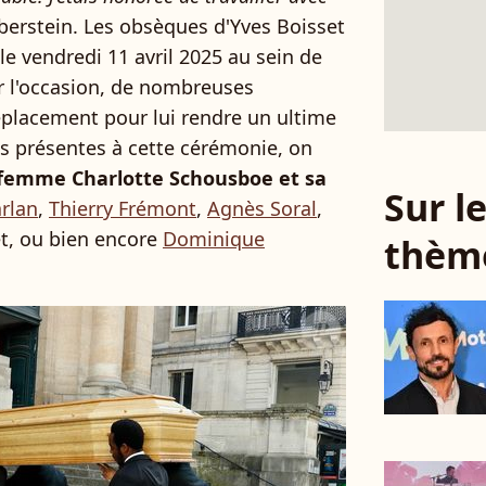
ylberstein. Les obsèques d'Yves Boisset
le vendredi 11 avril 2025 au sein de
ur l'occasion, de nombreuses
déplacement pour lui rendre un ultime
 présentes à cette cérémonie, on
femme Charlotte Schousboe et sa
Sur 
rlan
,
Thierry Frémont
,
Agnès Soral
,
let, ou bien encore
Dominique
thèm