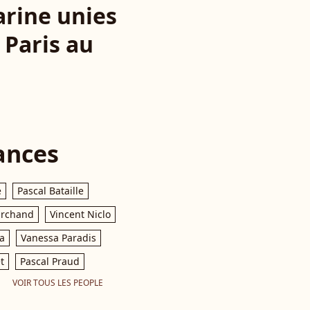
arine unies
 Paris au
ances
e
Pascal Bataille
archand
Vincent Niclo
a
Vanessa Paradis
t
Pascal Praud
VOIR TOUS LES PEOPLE