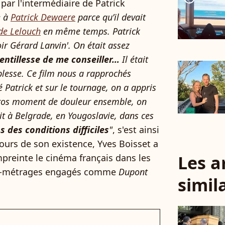
par l'intermédiaire de Patrick
e à
Patrick Dewaere
parce qu’il devait
de Lelouch
en même temps. Patrick
voir Gérard Lanvin'. On était assez
 gentillesse de me conseiller…
Il était
oblesse. Ce film nous a rapprochés
 Patrick et sur le tournage, on a appris
gros moment de douleur ensemble, on
it à Belgrade, en Yougoslavie, dans ces
s des conditions difficiles
"
, s'est ainsi
urs de son existence, Yves Boisset a
Les a
einte le cinéma français dans les
ong-métrages engagés comme
Dupont
simil