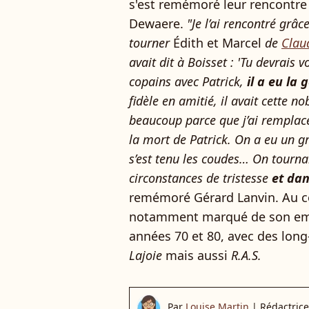
s'est remémoré leur rencontre 
Dewaere.
"Je l’ai rencontré grâc
tourner
Édith et Marcel
de
Clau
avait dit à Boisset : 'Tu devrais 
copains avec Patrick,
il a eu la
fidèle en amitié, il avait cette n
beaucoup parce que j’ai remplacé
la mort de Patrick. On a eu un 
s’est tenu les coudes… On tourna
circonstances de tristesse
et dan
remémoré Gérard Lanvin. Au co
notamment marqué de son empr
années 70 et 80, avec des l
Lajoie
mais aussi
R.A.S.
Par
Louise Martin
|
Rédactrice