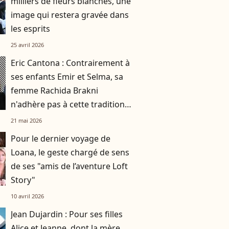
milliers de fleurs blanches, une
image qui restera gravée dans
les esprits
25 avril 2026
Eric Cantona : Contrairement à
ses enfants Emir et Selma, sa
femme Rachida Brakni
n'adhère pas à cette tradition
familiale, "je tente de lui faire
21 mai 2026
changer d'avis"
Pour le dernier voyage de
Loana, le geste chargé de sens
de ses "amis de l’aventure Loft
Story"
10 avril 2026
Jean Dujardin : Pour ses filles
Alice et Jeanne, dont la mère