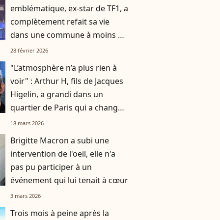
emblématique, ex-star de TF1, a
complètement refait sa vie
dans une commune à moins de
deux heures d’avion de Paris
28 février 2026
"L’atmosphère n’a plus rien à
voir" : Arthur H, fils de Jacques
Higelin, a grandi dans un
quartier de Paris qui a changé
du tout au tout
18 mars 2026
Brigitte Macron a subi une
intervention de l'oeil, elle n'a
pas pu participer à un
événement qui lui tenait à cœur
3 mars 2026
Trois mois à peine après la