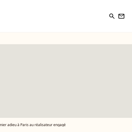
search
newsletter
rnier adieu à Paris au réalisateur engagé