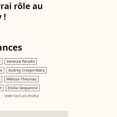
rai rôle au
 !
ances
e
Vanessa Paradis
le
Audrey Crespo-Mara
o
Mélissa Theuriau
t
Emilie Dequenne
VOIR TOUS LES PEOPLE