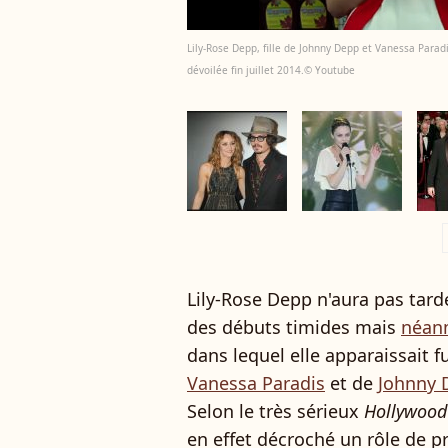
Lily-Rose Depp, fille de Johnny Depp et Vanessa Parad
dévoilée fin juillet 2014.© Youtube
a
Lily-Rose Depp n'aura pas tard
des débuts timides mais
néan
dans lequel elle apparaissait fu
Vanessa Paradis
et de
Johnny 
Selon le très sérieux
Hollywood
en effet décroché un rôle de p