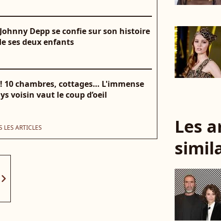
, Johnny Depp se confie sur son histoire
de ses deux enfants
 ! 10 chambres, cottages… L'immense
s voisin vaut le coup d’oeil
Les a
 LES ARTICLES
simil
vron_right