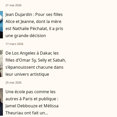
familiale, "je tente de lui faire
21 mai 2026
changer d'avis"
Jean Dujardin : Pour ses filles
Alice et Jeanne, dont la mère
est Nathalie Péchalat, il a pris
une grande décision
17 mars 2026
De Los Angeles à Dakar, les
filles d’Omar Sy, Selly et Sabah,
s’épanouissent chacune dans
leur univers artistique
25 mai 2026
Une école pas comme les
autres à Paris et publique :
Jamel Debbouze et Mélissa
Theuriau ont fait un