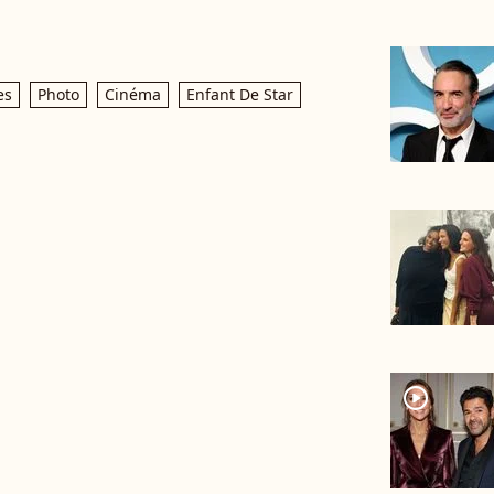
es
Photo
Cinéma
Enfant De Star
player2