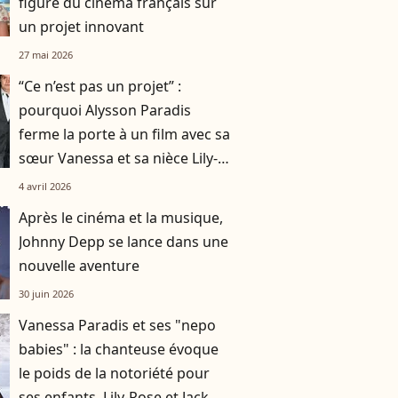
figure du cinéma français sur
un projet innovant
27 mai 2026
“Ce n’est pas un projet” :
pourquoi Alysson Paradis
ferme la porte à un film avec sa
sœur Vanessa et sa nièce Lily-
Rose Depp ?
4 avril 2026
Après le cinéma et la musique,
Johnny Depp se lance dans une
nouvelle aventure
30 juin 2026
Vanessa Paradis et ses "nepo
babies" : la chanteuse évoque
le poids de la notoriété pour
ses enfants, Lily-Rose et Jack