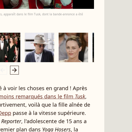
is, apparaît dans le film Tusk, dont la bande-annonce a été
rrow_left
arrow_right
é à voir les choses en grand ! Après
moins remarqués dans le film
Tusk
,
rtivement, voilà que la fille aînée de
Depp
passe à la vitesse supérieure.
 Reporter
, l'adolescente de 15 ans a
remier plan dans
Yoga Hosers
, la