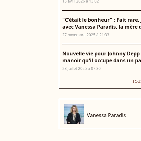
15 avril 2026 à 13:02
"C'était le bonheur" : Fait rare
avec Vanessa Paradis, la mère 
27 novembre 2025 à 21:33
Nouvelle vie pour Johnny Depp
manoir qu'il occupe dans un pay
28 juillet 2025 à 07:30
TOUS
che
Vanessa Paradis