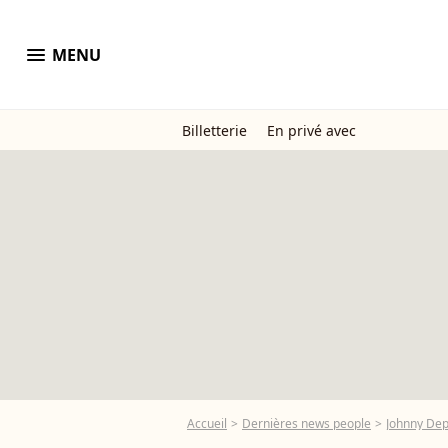
menu
MENU
Billetterie
En privé avec
Accueil
Dernières news people
Johnny De