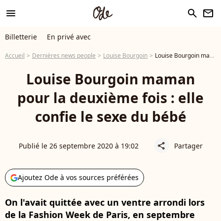
menu
search
newsletter
Billetterie
En privé avec
Accueil
Dernières news people
Louise Bourgoin
Louise Bourgoin maman pour la deuxième fois : elle confie le sexe du bébé
Louise Bourgoin maman
pour la deuxième fois : elle
confie le sexe du bébé
Publié le 26 septembre 2020 à 19:02
Partager
share
Ajoutez Ode à vos sources préférées
On l'avait quittée avec un ventre arrondi lors
de la Fashion Week de Paris, en septembre