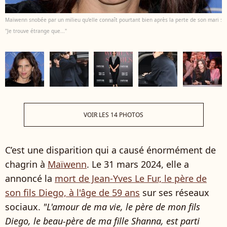
Maïwenn snobée par un milieu qu’elle connaît pourtant bien après la perte de son mari :
"Je trouve étrange que..."
VOIR LES 14 PHOTOS
C’est une disparition qui a causé énormément de
chagrin à
Maïwenn
. Le 31 mars 2024, elle a
annoncé la
mort de Jean-Yves Le Fur, le père de
son fils Diego, à l'âge de 59 ans
sur ses réseaux
sociaux.
"L'amour de ma vie, le père de mon fils
Diego, le beau-père de ma fille Shanna, est parti