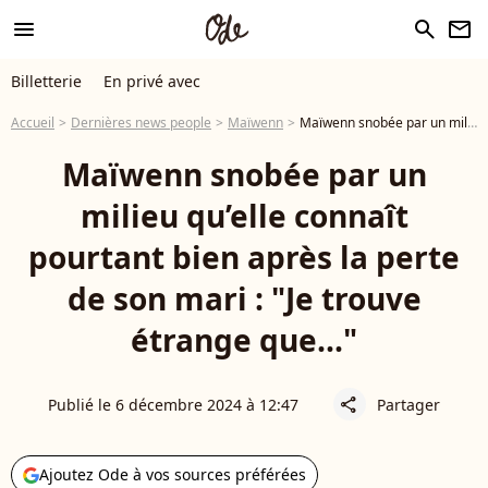
menu
search
newsletter
Billetterie
En privé avec
Accueil
Dernières news people
Maïwenn
Maïwenn snobée par un milieu qu’elle connaît pourtant bien après la perte de son mari : "Je trouve étrange que..."
Maïwenn snobée par un
milieu qu’elle connaît
pourtant bien après la perte
de son mari : "Je trouve
étrange que..."
Publié le 6 décembre 2024 à 12:47
Partager
share
Ajoutez Ode à vos sources préférées