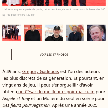
Malgré une grande perte de poids, cet acteur français veut passer sous la barre des 100
kg : "Je pèse encore 120 kg"
VOIR LES 17 PHOTOS
À 49 ans,
Grégory Gadebois
est l'un des acteurs
les plus discrets de sa génération. Et pourtant, en
vingt ans de jeu, il peut s'enorgueillir d'avoir
obtenu
un César du meilleur espoir masculin
pour
Angèle et Tony
et un Molière du seul en scène pour
Des fleurs pour Algernon.
Après une année 2025