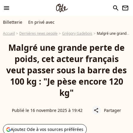
menu
search
newsletter
Billetterie
En privé avec
Accueil
Dernières news people
Grégory Gadebois
Malgré une grande perte de poids, cet acteur français veut passer sous la barre des 100 kg : "Je pèse encore 120 kg"
Malgré une grande perte de
poids, cet acteur français
veut passer sous la barre des
100 kg : "Je pèse encore 120
kg"
Publié le 16 novembre 2025 à 19:42
Partager
share
Ajoutez Ode à vos sources préférées