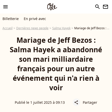
menu
search
newsletter
Billetterie
En privé avec
Accueil
Dernières news people
Salma Hayek
Mariage de Jeff Bezos : Salma Hayek a abandonné son mari milliardaire français pour un autre événement qui n'a rien à voir
Mariage de Jeff Bezos :
Salma Hayek a abandonné
son mari milliardaire
français pour un autre
événement qui n'a rien à
voir
Publié le 1 juillet 2025 à 09:13
Partager
share