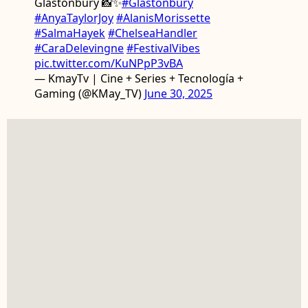
Glastonbury 📸✨
#Glastonbury
#AnyaTaylorJoy
#AlanisMorissette
#SalmaHayek
#ChelseaHandler
#CaraDelevingne
#FestivalVibes
pic.twitter.com/KuNPpP3vBA
— KmayTv | Cine + Series + Tecnología +
Gaming (@KMay_TV)
June 30, 2025