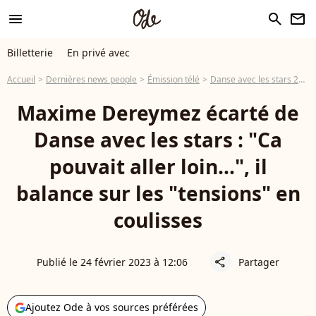
menu
search
newsletter
Billetterie
En privé avec
Accueil
Dernières news people
Émission télé
Danse avec les stars 2026
Maxime Dereymez écarté de
Danse avec les stars : "Ca
pouvait aller loin...", il
balance sur les "tensions" en
coulisses
Publié le 24 février 2023 à 12:06
Partager
share
Ajoutez Ode à vos sources préférées