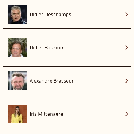
chevron_right
Didier Deschamps
chevron_right
Didier Bourdon
chevron_right
Alexandre Brasseur
chevron_right
Iris Mittenaere