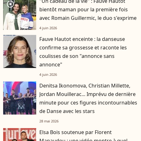
"Un cadeau de la vie" : Fauve Hautot
player2
bientôt maman pour la première fois
avec Romain Guillermic, le duo s'exprime
4 juin 2026
Fauve Hautot enceinte : la danseuse
confirme sa grossesse et raconte les
coulisses de son "annonce sans
annonce"
4 juin 2026
Denitsa Ikonomova, Christian Millette,
Jordan Mouillerac... Imprévu de dernière
minute pour ces figures incontournables
de Danse avec les stars
28 mai 2026
Elsa Bois soutenue par Florent
Manaudou : une vidéo montre à quel