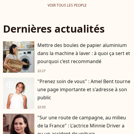
VOIR TOUS LES PEOPLE
Dernières actualités
Mettre des boules de papier aluminium
dans la machine à laver : à quoi ça sert et
pourquoi c’est recommandé
22:27
"Prenez soin de vous" : Amel Bent tourne
player2
une page importante et s'adresse à son
public
22:03
"Sur une route de campagne, au milieu
de la France" : L'actrice Minnie Driver a
eu un accident de voiture