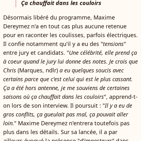
Ça chauffait dans les couloirs
Désormais libéré du programme, Maxime
Dereymez n'a en tout cas plus aucune retenue
pour en raconter les coulisses, parfois électriques.
Il confie notamment qu'il y a eu des "
tensions
"
entre jury et candidats. "
Une célébrité, elle prend ça
à coeur quand le jury lui donne des notes. Je crois que
Chris
(Marques, ndlr)
a eu quelques soucis avec
certains parce que c'est celui qui est le plus cassant.
Ça a été hors antenne, je me souviens de certaines
saisons où ça chauffait dans les couloirs
", apprend-t-
on lors de son interview. Il poursuit : "
Il y a eu de
gros conflits, ça gueulait pas mal, ça pouvait aller
loin.
" Maxime Dereymez n'entrera toutefois pas
plus dans les détails. Sur sa lancée, il a par
ailleurs évoqué la présence "
d'imposteurs
" dans