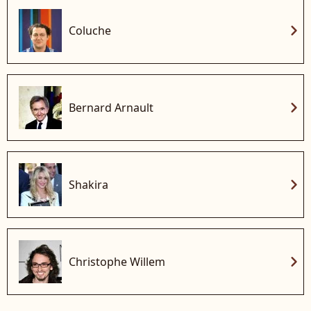
chevron_right
Coluche
chevron_right
Bernard Arnault
chevron_right
Shakira
chevron_right
Christophe Willem