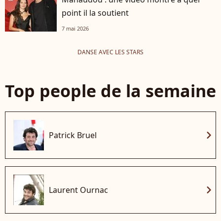
point il la soutient
7 mai 2026
DANSE AVEC LES STARS
Top people de la semaine
chevron_right
Patrick Bruel
chevron_right
Laurent Ournac