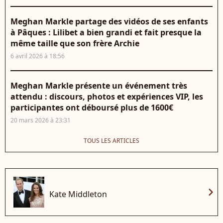
Meghan Markle partage des vidéos de ses enfants
à Pâques : Lilibet a bien grandi et fait presque la
même taille que son frère Archie
6 avril 2026 à 18:56
Meghan Markle présente un événement très
attendu : discours, photos et expériences VIP, les
participantes ont déboursé plus de 1600€
20 mars 2026 à 23:31
TOUS LES ARTICLES
chevron_right
Kate Middleton