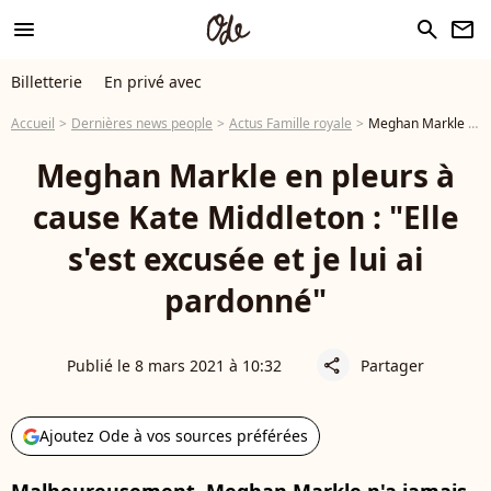
menu
search
newsletter
Billetterie
En privé avec
Accueil
Dernières news people
Actus Famille royale
Meghan Markle en pleurs à cause Kate Middleton : "Elle s'est excusée et je lui ai pardonné"
Meghan Markle en pleurs à
cause Kate Middleton : "Elle
s'est excusée et je lui ai
pardonné"
Publié le 8 mars 2021 à 10:32
Partager
share
Ajoutez Ode à vos sources préférées