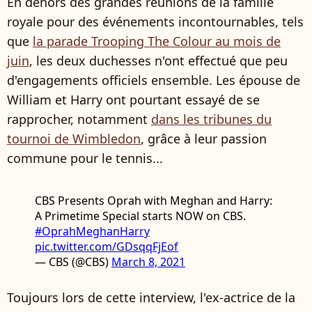
En dehors des grandes réunions de la famille
royale pour des événements incontournables, tels
que
la parade Trooping The Colour au mois de
juin
, les deux duchesses n'ont effectué que peu
d'engagements officiels ensemble. Les épouse de
William et Harry ont pourtant essayé de se
rapprocher, notamment
dans les tribunes du
tournoi de Wimbledon
, grâce à leur passion
commune pour le tennis...
CBS Presents Oprah with Meghan and Harry:
A Primetime Special starts NOW on CBS.
#OprahMeghanHarry
pic.twitter.com/GDsqqFjEof
— CBS (@CBS)
March 8, 2021
Toujours lors de cette interview, l'ex-actrice de la