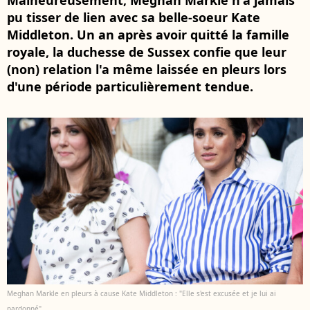
Malheureusement, Meghan Markle n'a jamais
pu tisser de lien avec sa belle-soeur Kate
Middleton. Un an après avoir quitté la famille
royale, la duchesse de Sussex confie que leur
(non) relation l'a même laissée en pleurs lors
d'une période particulièrement tendue.
Meghan Markle en pleurs à cause Kate Middleton : "Elle s'est excusée et je lui ai
pardonné"