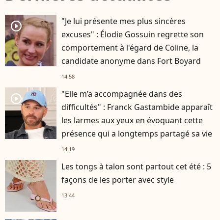
"Je lui présente mes plus sincères
player2
excuses" : Élodie Gossuin regrette son
comportement à l'égard de Coline, la
candidate anonyme dans Fort Boyard
14:58
"Elle m’a accompagnée dans des
player2
difficultés" : Franck Gastambide apparaît
les larmes aux yeux en évoquant cette
présence qui a longtemps partagé sa vie
14:19
Les tongs à talon sont partout cet été : 5
façons de les porter avec style
13:44