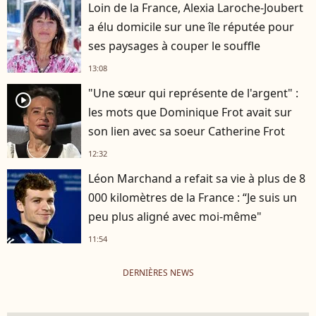
Loin de la France, Alexia Laroche-Joubert
a élu domicile sur une île réputée pour
ses paysages à couper le souffle
13:08
"Une sœur qui représente de l'argent" :
player2
les mots que Dominique Frot avait sur
son lien avec sa soeur Catherine Frot
12:32
Léon Marchand a refait sa vie à plus de 8
000 kilomètres de la France : “Je suis un
peu plus aligné avec moi-même"
11:54
DERNIÈRES NEWS