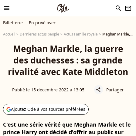
menu
search
newsletter
Billetterie
En privé avec
Accueil
Dernières actus people
Actus Famille royale
Meghan Markle, la guerre des duchesses : sa grande rivalité avec Kate Middleton
Meghan Markle, la guerre
des duchesses : sa grande
rivalité avec Kate Middleton
Publié le 15 décembre 2022 à 13:05
Partager
share
Ajoutez Ode à vos sources préférées
C'est une série vérité que Meghan Markle et le
prince Harry ont décidé d'offrir au public sur