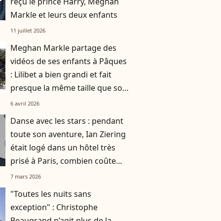
reçu le prince Harry, Meghan
Markle et leurs deux enfants
11 juillet 2026
Meghan Markle partage des
vidéos de ses enfants à Pâques
: Lilibet a bien grandi et fait
presque la même taille que son
frère Archie
6 avril 2026
Danse avec les stars : pendant
toute son aventure, Ian Ziering
était logé dans un hôtel très
prisé à Paris, combien coûte
une nuit dans l'établissement ?
7 mars 2026
"Toutes les nuits sans
exception" : Christophe
Beaugrand n’agit plus de la