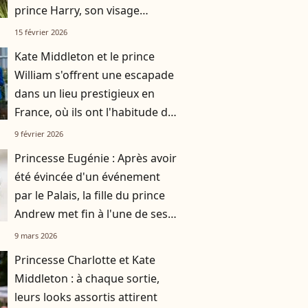
prince Harry, son visage
apparaît en photo
15 février 2026
Kate Middleton et le prince
William s'offrent une escapade
dans un lieu prestigieux en
France, où ils ont l'habitude de
se rendre avec leurs trois
9 février 2026
enfants
Princesse Eugénie : Après avoir
été évincée d'un événement
par le Palais, la fille du prince
Andrew met fin à l'une de ses
principales missions
9 mars 2026
Princesse Charlotte et Kate
Middleton : à chaque sortie,
leurs looks assortis attirent