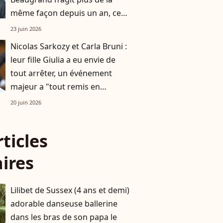
même façon depuis un an, cet
événement a tout changé
23 juin 2026
Nicolas Sarkozy et Carla Bruni :
leur fille Giulia a eu envie de
tout arrêter, un événement
majeur a "tout remis en
question"
20 juin 2026
rticles
aires
Lilibet de Sussex (4 ans et demi)
adorable danseuse ballerine
dans les bras de son papa le