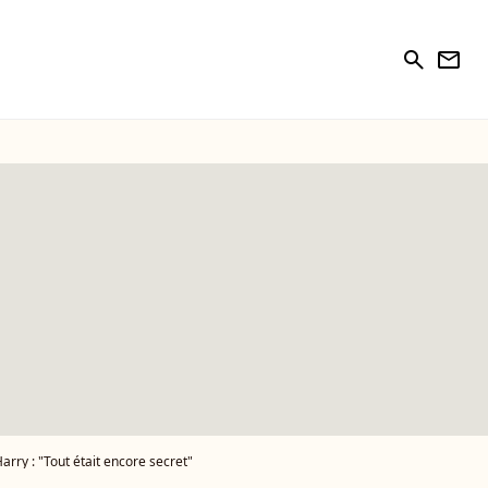
search
newsletter
rry : "Tout était encore secret"