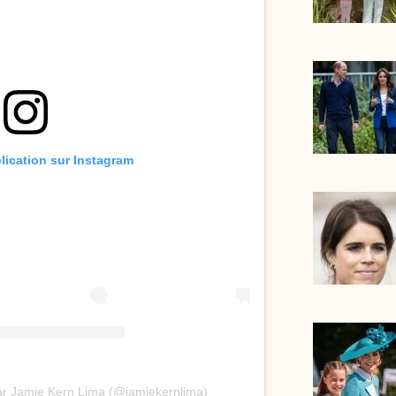
blication sur Instagram
ar Jamie Kern Lima (@jamiekernlima)