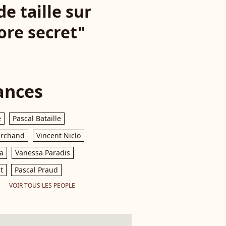
 taille sur
ore secret"
ances
e
Pascal Bataille
archand
Vincent Niclo
a
Vanessa Paradis
t
Pascal Praud
VOIR TOUS LES PEOPLE