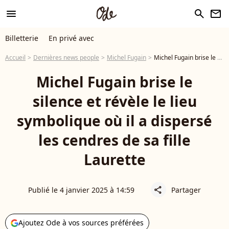
menu
search
newsletter
Billetterie
En privé avec
Accueil
Dernières news people
Michel Fugain
Michel Fugain brise le silence et révèle le lieu symbolique où il a dispersé les cendres de sa fille Laurette
Michel Fugain brise le
silence et révèle le lieu
symbolique où il a dispersé
les cendres de sa fille
Laurette
Publié le 4 janvier 2025 à 14:59
Partager
share
Ajoutez Ode à vos sources préférées