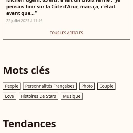
Michel Fugain, 83 ans, a fait un choix ferme : "Je
pensais finir sur la Côte d'Azur, mais ça, c'était
avant que..."
22 juillet 2025 à 11:46
TOUS LES ARTICLES
Mots clés
People
Personnalités Françaises
Photo
Couple
Love
Histoires De Stars
Musique
Tendances