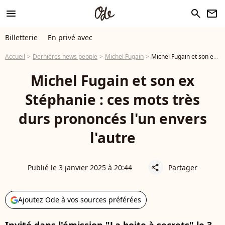
menu
search
newsletter
Billetterie
En privé avec
Accueil
Dernières news people
Michel Fugain
Michel Fugain et son ex Stéphanie : ces mots très durs prononcés l'un envers l'autre
Michel Fugain et son ex
Stéphanie : ces mots très
durs prononcés l'un envers
l'autre
Publié le 3 janvier 2025 à 20:44
Partager
share
Ajoutez Ode à vos sources préférées