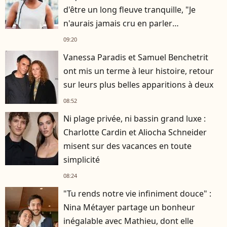
d'être un long fleuve tranquille, "Je
n'aurais jamais cru en parler
publiquement"
09:20
Vanessa Paradis et Samuel Benchetrit
ont mis un terme à leur histoire, retour
sur leurs plus belles apparitions à deux
08:52
Ni plage privée, ni bassin grand luxe :
Charlotte Cardin et Aliocha Schneider
misent sur des vacances en toute
simplicité
08:24
"Tu rends notre vie infiniment douce" :
Nina Métayer partage un bonheur
inégalable avec Mathieu, dont elle