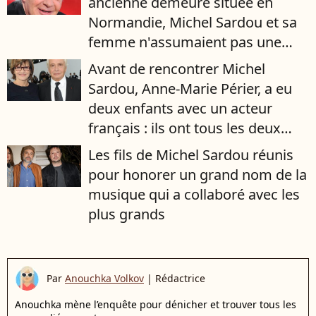
ancienne demeure située en
Normandie, Michel Sardou et sa
femme n'assumaient pas une
chose précise
Avant de rencontrer Michel
Sardou, Anne-Marie Périer, a eu
deux enfants avec un acteur
français : ils ont tous les deux
très bien réussi leur vie
Les fils de Michel Sardou réunis
pour honorer un grand nom de la
musique qui a collaboré avec les
plus grands
Par
Anouchka Volkov
|
Rédactrice
Anouchka mène l’enquête pour dénicher et trouver tous les