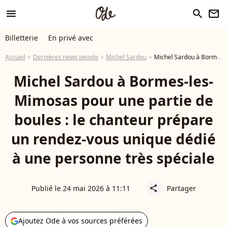
menu
search
newsletter
Billetterie
En privé avec
Accueil
Dernières news people
Michel Sardou
Michel Sardou à Bormes-les-Mimosas pour une partie de boules : le chanteur prépare un rendez-vous unique dédié à une personne très spéciale
Michel Sardou à Bormes-les-
Mimosas pour une partie de
boules : le chanteur prépare
un rendez-vous unique dédié
à une personne très spéciale
Publié le 24 mai 2026 à 11:11
Partager
share
Ajoutez Ode à vos sources préférées