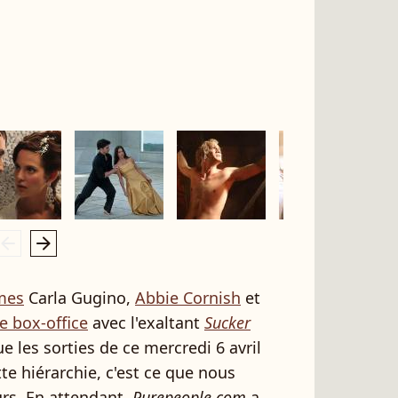
rrow_left
arrow_right
imes
Carla Gugino,
Abbie Cornish
et
e box-office
avec l'exaltant
Sucker
e les sorties de ce mercredi 6 avril
te hiérarchie, c'est ce que nous
urs. En attendant,
Purepeople.com
a