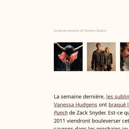
La bande-annonce de Numéro Quatre.
a
La semaine dernière,
les subl
Vanessa Hudgens
ont
braqué l
Punch
de Zack Snyder. Est-ce qu
2011 viendront bouleverser cet
saurons dans les prochains jo