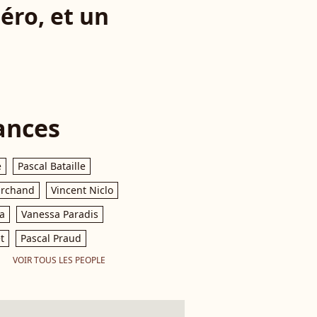
éro, et un
ances
e
Pascal Bataille
archand
Vincent Niclo
a
Vanessa Paradis
t
Pascal Praud
VOIR TOUS LES PEOPLE