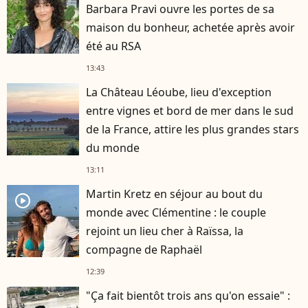
Barbara Pravi ouvre les portes de sa
maison du bonheur, achetée après avoir
été au RSA
13:43
La Château Léoube, lieu d'exception
entre vignes et bord de mer dans le sud
de la France, attire les plus grandes stars
du monde
13:11
Martin Kretz en séjour au bout du
player2
monde avec Clémentine : le couple
rejoint un lieu cher à Raïssa, la
compagne de Raphaël
12:39
"Ça fait bientôt trois ans qu'on essaie" :