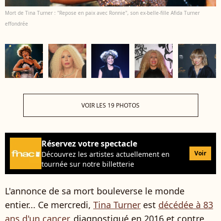
Mort de Tina Turner : "Repose en paix avec Ronnie", son ex-belle-fille Afida Turner
effondrée
VOIR LES 19 PHOTOS
Réservez votre spectacle
Voir
Découvrez les artistes actuellement en
tournée sur notre billetterie
L'annonce de sa mort bouleverse le monde
entier... Ce mercredi,
Tina Turner
est
décédée à 83
ans d'un cancer
, diagnostiqué en 2016 et contre