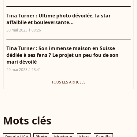
Tina Turner : Ultime photo dévoilée, la star
affaiblie et bouleversante...
30 mai 2023 à 08:26
Tina Turner : Son immense maison en Suisse
dédiée à ses fans ? Le projet un peu fou de son
mari dévoilé
29 mai 2023 à 23:41
TOUS LES ARTICLES
Mots clés
People USA
Photo
Musique
Mort
Famille