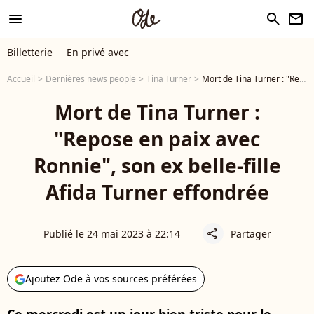
menu
search
newsletter
Billetterie
En privé avec
Accueil
Dernières news people
Tina Turner
Mort de Tina Turner : "Repose en paix avec Ronnie", son ex belle-fille Afida Turner effondrée
Mort de Tina Turner :
"Repose en paix avec
Ronnie", son ex belle-fille
Afida Turner effondrée
Publié le 24 mai 2023 à 22:14
Partager
share
Ajoutez Ode à vos sources préférées