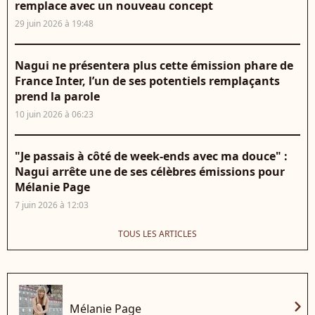
remplace avec un nouveau concept
29 juin 2026 à 19:48
Nagui ne présentera plus cette émission phare de
France Inter, l’un de ses potentiels remplaçants
prend la parole
10 juin 2026 à 06:23
"Je passais à côté de week-ends avec ma douce" :
Nagui arrête une de ses célèbres émissions pour
Mélanie Page
7 juin 2026 à 12:03
TOUS LES ARTICLES
chevron_right
Mélanie Page