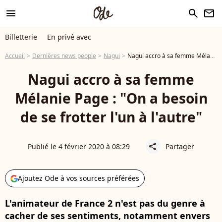
menu
search
newsletter
Billetterie
En privé avec
Accueil
Dernières news people
Nagui
Nagui accro à sa femme Mélanie Page : "On a besoin de se frotter l'un à l'autre"
Nagui accro à sa femme
Mélanie Page : "On a besoin
de se frotter l'un à l'autre"
Publié le 4 février 2020 à 08:29
Partager
share
Ajoutez Ode à vos sources préférées
L'animateur de France 2 n'est pas du genre à
cacher de ses sentiments, notamment envers