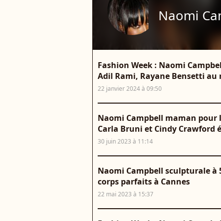
Naomi Ca
Fashion Week : Naomi Campbell
Adil Rami, Rayane Bensetti au
22 janvier 2024 à 09:50
Naomi Campbell maman pour la 2
Carla Bruni et Cindy Crawford
30 juin 2023 à 11:14
Naomi Campbell sculpturale à 5
corps parfaits à Cannes
22 mai 2023 à 15:37