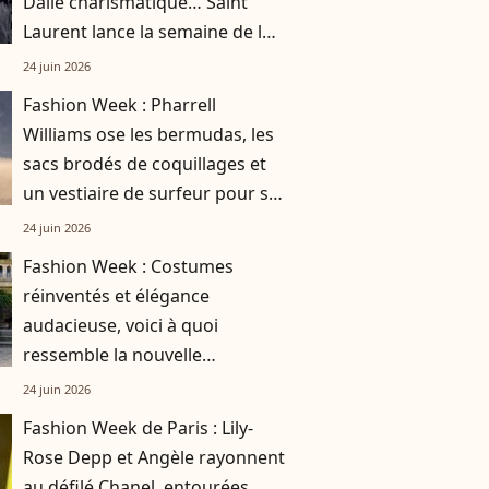
Dalle charismatique… Saint
Laurent lance la semaine de la
mode en beauté
24 juin 2026
Fashion Week : Pharrell
Williams ose les bermudas, les
sacs brodés de coquillages et
un vestiaire de surfeur pour sa
collection Louis Vuitton
24 juin 2026
Fashion Week : Costumes
réinventés et élégance
audacieuse, voici à quoi
ressemble la nouvelle
collection de Dior
24 juin 2026
Fashion Week de Paris : Lily-
Rose Depp et Angèle rayonnent
au défilé Chanel, entourées