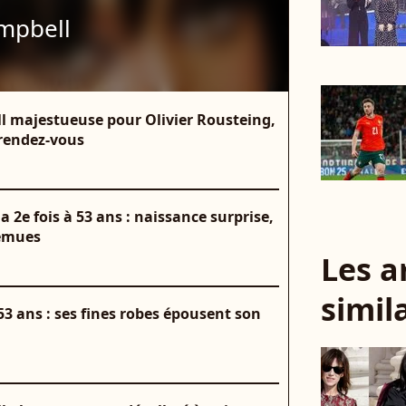
mpbell
 majestueuse pour Olivier Rousteing,
 rendez-vous
e fois à 53 ans : naissance surprise,
 émues
Les a
simil
3 ans : ses fines robes épousent son