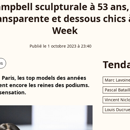
pbell sculpturale à 53 ans
ansparente et dessous chics 
Week
Publié le 1 octobre 2023 à 23:40
Tend
es
Paris, les top models des années
Marc Lavoin
ient encore les reines des podiums.
Pascal Batail
sensation.
Vincent Nicl
Louis Ducrue