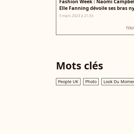
Fashion Week : Naomi Campbell
Elle Fanning dévoile ses bras n
5 mars 2023 à 21:33
TOUS
Mots clés
People UK
Photo
Look Du Mome