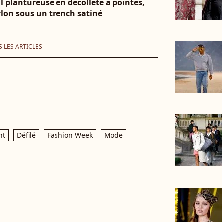
 plantureuse en décolleté à pointes,
ylon sous un trench satiné
 LES ARTICLES
nt
Défilé
Fashion Week
Mode