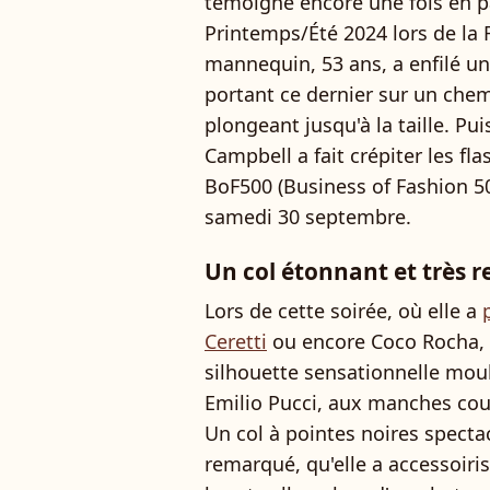
témoigne encore une fois en p
Printemps/Été 2024 lors de la 
mannequin, 53 ans, a enfilé un
portant ce dernier sur un chemi
plongeant jusqu'à la taille. Pu
Campbell a fait crépiter les fl
BoF500 (Business of Fashion 500
samedi 30 septembre.
Un col étonnant et très 
Lors de cette soirée, où elle a
Ceretti
ou encore Coco Rocha,
silhouette sensationnelle mou
Emilio Pucci, aux manches cour
Un col à pointes noires spectac
remarqué, qu'elle a accessoiri