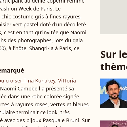
articipant au défilé Coperni Femme
Fashion Week de Paris. Le
 chic costume gris à fines rayures,
sier vert pastel doté d'un décolleté
is, c'est en tant qu'invitée que Naomi
ashs des photographes, lors du gala
), à l'hôtel Shangri-la à Paris, ce
Sur 
thèm
remarqué
pu croiser Tina Kunakey
,
Vittoria
 Naomi Campbell a présenté sa
lée dans une robe colorée signée
tes à rayures roses, vertes et bleues.
ulaire terminait ce look, très
sé avec des bijoux Pasquale Bruni. Sur