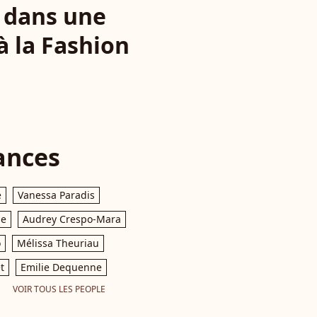
, dans une
à la Fashion
ances
e
Vanessa Paradis
le
Audrey Crespo-Mara
o
Mélissa Theuriau
t
Emilie Dequenne
VOIR TOUS LES PEOPLE