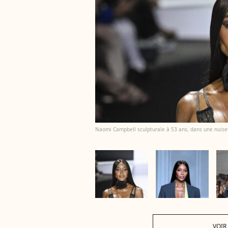
Naomi Campbell sculpturale à 53 ans, dans une nuise
VOIR