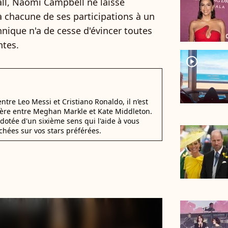
all, Naomi Campbell ne laisse
 chacune de ses participations à un
annique n'a de cesse d'évincer toutes
ntes.
player2
 entre Leo Messi et Cristiano Ronaldo, il n’est
éfère entre Meghan Markle et Kate Middleton.
dotée d'un sixième sens qui l'aide à vous
chées sur vos stars préférées.