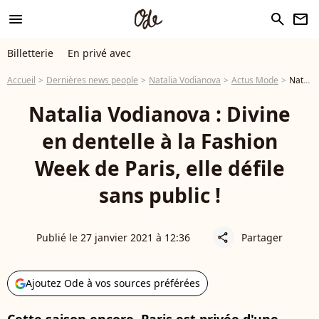
menu
search
newsletter
Billetterie
En privé avec
Accueil
Dernières news people
Natalia Vodianova
Actus Mode
Natalia Vodianova : Divine en dentelle à la Fashion Week de Paris, elle défile sans public !
Natalia Vodianova : Divine
en dentelle à la Fashion
Week de Paris, elle défile
sans public !
Publié le 27 janvier 2021 à 12:36
Partager
share
Ajoutez Ode à vos sources préférées