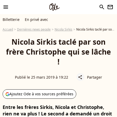
menu
search
newsletter
Billetterie
En privé avec
Accueil
Dernières news people
Nicola Sirkis
Nicola Sirkis taclé par son frère Christophe qui se lâche !
Nicola Sirkis taclé par son
frère Christophe qui se lâche
!
Publié le 25 mars 2019 à 19:22
Partager
share
Ajoutez Ode à vos sources préférées
Entre les frères Sirkis, Nicola et Christophe,
rien ne va plus ! Le second a demandé un droit