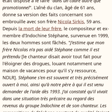
était disposé à le faire "
dans un cadre autre que
promotionnel
". L'aîné du clan, âgé de 61 ans,
donne sa version des faits concernant son
embrouille avec son frère
Nicola Sirkis
, 59 ans.
Depuis
la mort de leur frère
, le compositeur et ex-
membre d'Indochine Stéphane, survenue en 1999,
les deux hommes sont fâchés. "
J'estime que mon
frère Nicolas n'a pas aidé Stéphane comme il est
prétendu
[le chanteur disait avoir tout fait pour
l'éloigner des drogues, louant notamment une
maison de vacances pour qu'il s'y ressource,
NDLR].
Stéphane s'en est souvent et très précisément
ouvert à moi, ainsi qu'à notre père à qui il est venu
demander de l'aide dès 1993. J'ai constaté qu'il vivait
dans une situation très précaire au regard des
revenus du groupe Indochine et de son chanteur. Les