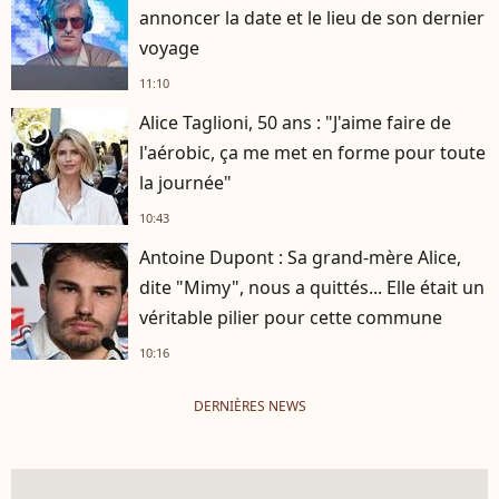
annoncer la date et le lieu de son dernier
voyage
11:10
Alice Taglioni, 50 ans : "J'aime faire de
player2
l'aérobic, ça me met en forme pour toute
la journée"
10:43
Antoine Dupont : Sa grand-mère Alice,
dite "Mimy", nous a quittés... Elle était un
véritable pilier pour cette commune
10:16
DERNIÈRES NEWS