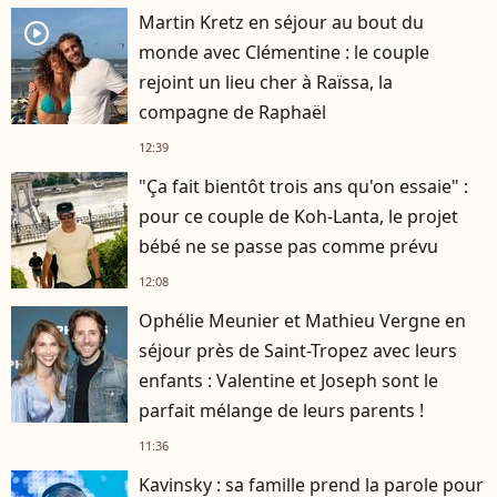
Martin Kretz en séjour au bout du
player2
monde avec Clémentine : le couple
rejoint un lieu cher à Raïssa, la
compagne de Raphaël
12:39
"Ça fait bientôt trois ans qu'on essaie" :
pour ce couple de Koh-Lanta, le projet
bébé ne se passe pas comme prévu
12:08
Ophélie Meunier et Mathieu Vergne en
séjour près de Saint-Tropez avec leurs
enfants : Valentine et Joseph sont le
parfait mélange de leurs parents !
11:36
Kavinsky : sa famille prend la parole pour