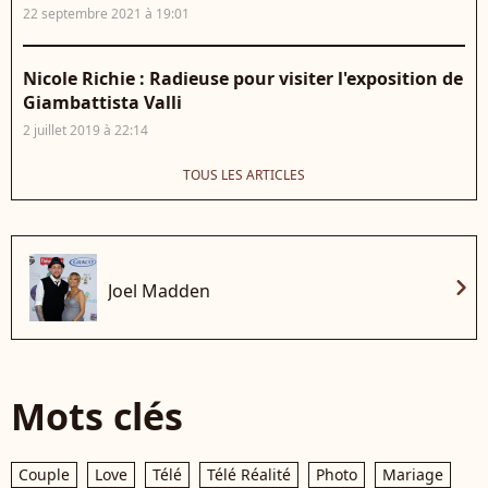
22 septembre 2021 à 19:01
Nicole Richie : Radieuse pour visiter l'exposition de
Giambattista Valli
2 juillet 2019 à 22:14
TOUS LES ARTICLES
chevron_right
Joel Madden
Mots clés
Couple
Love
Télé
Télé Réalité
Photo
Mariage