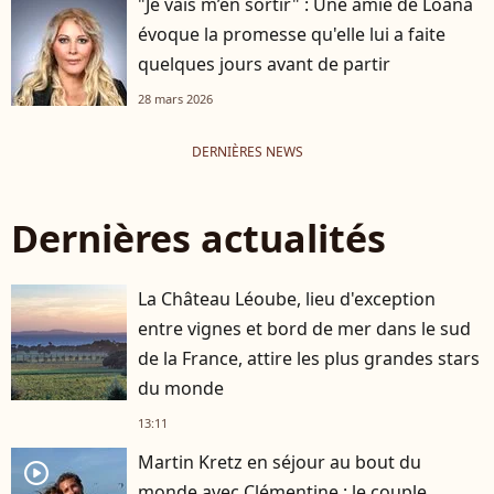
"Je vais m’en sortir" : Une amie de Loana
évoque la promesse qu'elle lui a faite
quelques jours avant de partir
28 mars 2026
DERNIÈRES NEWS
Dernières actualités
La Château Léoube, lieu d'exception
entre vignes et bord de mer dans le sud
de la France, attire les plus grandes stars
du monde
13:11
Martin Kretz en séjour au bout du
player2
monde avec Clémentine : le couple