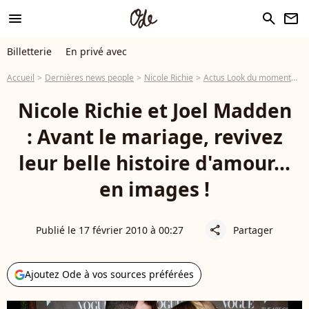
menu
search
newsletter
Billetterie
En privé avec
Accueil
Dernières news people
Nicole Richie
Actus Look du moment
Ni
Nicole Richie et Joel Madden
: Avant le mariage, revivez
leur belle histoire d'amour...
en images !
Publié le 17 février 2010 à 00:27
Partager
share
Ajoutez Ode à vos sources préférées