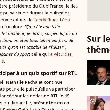
être présidente du Club France, le lieu
t pu se réunir durant la quinzaine
reux exploits de
Teddy Riner
,
Léon
n tricolore.
“Ça a été une telle
un tel moment, je dirais, suspendu, où on
Sur 
tion, on était tous tellement fiers de
thèm
 ce qu’on est capable de réaliser”
,
ribunes du sport
celle qui
a vécu des
is
.
iciper à un quiz sportif sur RTL
gé, Nathalie Péchalat continue
ts pour elle puisqu’elle va participer
 lancée sur les ondes de
RTL le 15
player2
ifs du dimanche,
présentée en co-
 Carine Galli
, la chaîne de radio va