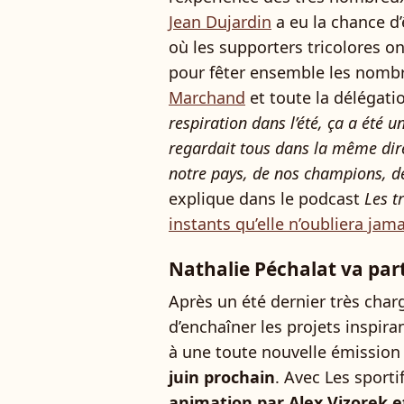
Jean Dujardin
a eu la chance d’
où les supporters tricolores on
pour fêter ensemble les nomb
Marchand
et toute la délégatio
respiration dans l’été, ça a été 
regardait tous dans la même direc
notre pays, de nos champions, de
explique dans le podcast
Les t
instants qu’elle n’oubliera jama
Nathalie Péchalat va part
Après un été dernier très char
d’enchaîner les projets inspiran
à une toute nouvelle émission
juin prochain
. Avec Les sport
animation par Alex Vizorek et