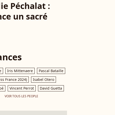
ie Péchalat :
nce un sacré
ances
e
Iris Mittenaere
Pascal Bataille
iss France 2024)
Isabel Otero
pé
Vincent Perrot
David Guetta
VOIR TOUS LES PEOPLE