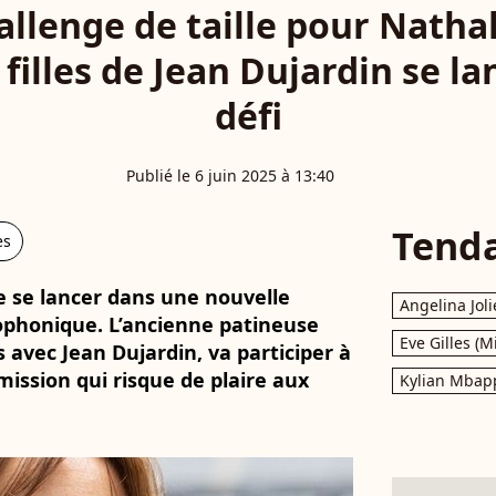
lenge de taille pour Nathal
 filles de Jean Dujardin se la
défi
Publié le 6 juin 2025 à 13:40
Tend
es
e se lancer dans une nouvelle
Angelina Joli
iophonique. L’ancienne patineuse
Eve Gilles (M
es avec Jean Dujardin, va participer à
ission qui risque de plaire aux
Kylian Mbap