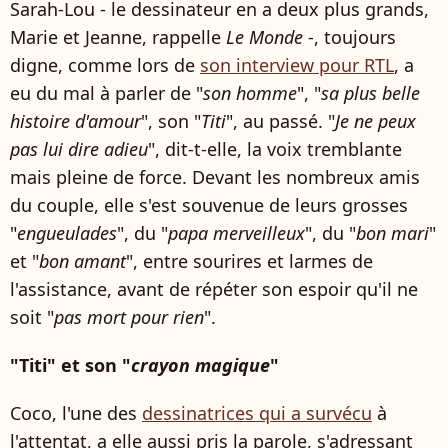
Sarah-Lou - le dessinateur en a deux plus grands,
Marie et Jeanne, rappelle
Le Monde
-, toujours
digne, comme lors de
son interview pour RTL
, a
eu du mal à parler de "
son homme
", "
sa plus belle
histoire d'amour
", son "
Titi
", au passé. "
Je ne peux
pas lui dire adieu
", dit-t-elle, la voix tremblante
mais pleine de force. Devant les nombreux amis
du couple, elle s'est souvenue de leurs grosses
"
engueulades
", du "
papa merveilleux
", du "
bon mari
"
et "
bon amant
", entre sourires et larmes de
l'assistance, avant de répéter son espoir qu'il ne
soit "
pas mort pour rien
".
"Titi" et son "
crayon magique
"
Coco, l'une des
dessinatrices qui a survécu
à
l'attentat, a elle aussi pris la parole, s'adressant