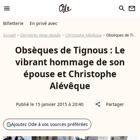
menu
search
newsletter
Billetterie
En privé avec
Accueil
Dernières news people
Christophe Alévêque
Obsèques de Tignous : Le vibrant hommage de son épouse et Christophe Alévêque
Obsèques de Tignous : Le
vibrant hommage de son
épouse et Christophe
Alévêque
Publié le 15 janvier 2015 à 20:40
Partager
share
Ajoutez Ode à vos sources préférées