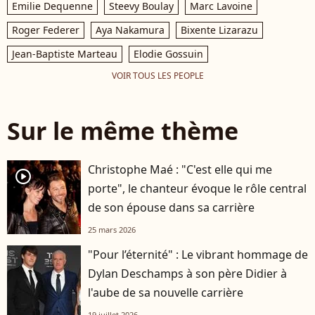
Emilie Dequenne
Steevy Boulay
Marc Lavoine
Roger Federer
Aya Nakamura
Bixente Lizarazu
Jean-Baptiste Marteau
Elodie Gossuin
VOIR TOUS LES PEOPLE
Sur le même thème
Christophe Maé : "C'est elle qui me
player2
porte", le chanteur évoque le rôle central
de son épouse dans sa carrière
25 mars 2026
"Pour l’éternité" : Le vibrant hommage de
Dylan Deschamps à son père Didier à
l'aube de sa nouvelle carrière
19 juillet 2026