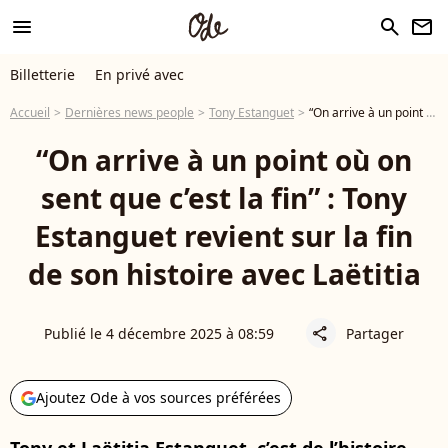
menu
search
newsletter
Billetterie
En privé avec
Accueil
Dernières news people
Tony Estanguet
“On arrive à un point où on sent que c’est la fin” : Tony Estanguet revient sur la fin de son histoire avec Laëtitia
“On arrive à un point où on
sent que c’est la fin” : Tony
Estanguet revient sur la fin
de son histoire avec Laëtitia
Publié le 4 décembre 2025 à 08:59
Partager
share
Ajoutez Ode à vos sources préférées