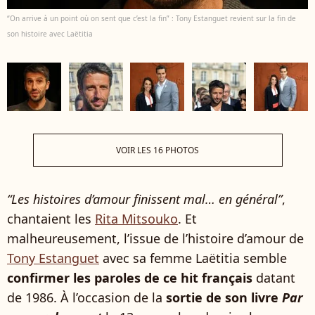
“On arrive à un point où on sent que c’est la fin” : Tony Estanguet revient sur la fin de
son histoire avec Laëtitia
VOIR LES 16 PHOTOS
“Les histoires d’amour finissent mal… en général”
,
chantaient les
Rita Mitsouko
. Et
malheureusement, l’issue de l’histoire d’amour de
Tony Estanguet
avec sa femme Laëtitia semble
confirmer les paroles de ce hit français
datant
de 1986. À l’occasion de la
sortie de son livre
Par