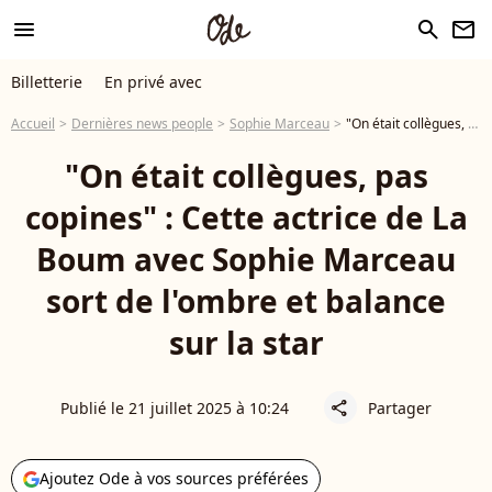
menu
search
newsletter
Billetterie
En privé avec
Accueil
Dernières news people
Sophie Marceau
"On était collègues, pas copines" : Cette actrice de La Boum avec Sophie Marceau sort de l'ombre et balance sur la star
"On était collègues, pas
copines" : Cette actrice de La
Boum avec Sophie Marceau
sort de l'ombre et balance
sur la star
Publié le 21 juillet 2025 à 10:24
Partager
share
Ajoutez Ode à vos sources préférées