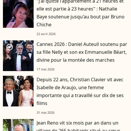
"J'ai quitté l'appartement à 21 heures et
elle est partie à 23 heures" : Nathalie
Baye soutenue jusqu'au bout par Bruno
Chiche
22 avril 2026
Cannes 2026 : Daniel Auteuil soutenu par
player2
sa fille Nelly et son ex Emmanuelle Béart,
divine pour la montée des marches
17 mai 2026
Depuis 22 ans, Christian Clavier vit avec
Isabelle de Araujo, une femme
importante qui a travaillé sur dix de ses
films
31 mai 2026
Jean Reno vit six mois par an dans un
village de 265 habitants situé au cœur