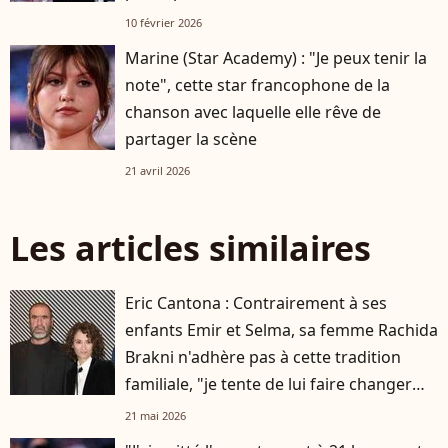
10 février 2026
Marine (Star Academy) : "Je peux tenir la
note", cette star francophone de la
chanson avec laquelle elle rêve de
partager la scène
21 avril 2026
Les articles similaires
Eric Cantona : Contrairement à ses
enfants Emir et Selma, sa femme Rachida
Brakni n'adhère pas à cette tradition
familiale, "je tente de lui faire changer
d'avis"
21 mai 2026