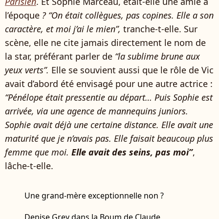
Parisien
. Et Sophie Marceau, était-elle une amie à
l’époque
? “On était collègues, pas copines. Elle a son
caractère, et moi j’ai le mien”,
tranche-t-elle. Sur
scène, elle ne cite jamais directement le nom de
la star, préférant parler de
“la sublime brune aux
yeux verts”.
Elle se souvient aussi que le rôle de Vic
avait d’abord été envisagé pour une autre actrice :
“Pénélope était pressentie au départ… Puis Sophie est
arrivée, via une agence de mannequins juniors.
Sophie avait déjà une certaine distance. Elle avait une
maturité que je n’avais pas. Elle faisait beaucoup plus
femme que moi.
Elle avait des seins, pas moi”
,
lâche-t-elle.
Une grand-mère exceptionnelle non ?
Denise Grey dans la Boum de Claude