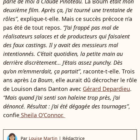
parlé de moi à Claude Pinoteau.
La Boum
était mon
deuxième film. Après ça, j’ai tourné une trentaine de
rôles”
, explique-t-elle. Mais ce succès précoce n’a
pas été de tout repos.
“J’ai frappé pas mal de
réalisateurs salaces et de producteurs qui faisaient
des faux castings. Il y avait des messieurs mal
intentionnés. C’était quotidien, la petite main au
derrière discrètement… J’étais assez punchy. Dès
qu’on m’emmerdait, ça partait”
, raconte-t-elle. Trois
ans après
La Boum
, elle aurait dû décrocher le rôle
de Louison dans Danton avec
Gérard Depardieu
.
“Mais quand j’ai senti son haleine trop près, j’ai
dénoncé. Résultat : j’ai été dégagée des tournages”
,
confie
Sheila O’Connor.
Par
Louise Martin
|
Rédactrice