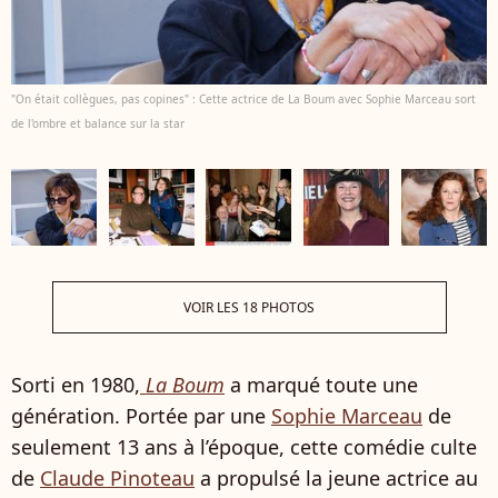
"On était collègues, pas copines" : Cette actrice de La Boum avec Sophie Marceau sort
de l'ombre et balance sur la star
VOIR LES 18 PHOTOS
Sorti en 1980,
La Boum
a marqué toute une
génération. Portée par une
Sophie Marceau
de
seulement 13 ans à l’époque, cette comédie culte
de
Claude Pinoteau
a propulsé la jeune actrice au