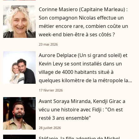
Corinne Masiero (Capitaine Marleau) :
player2
Son compagnon Nicolas effectue un
métier encore rare, combien coûte un
week-end bien-être à ses côtés ?
23 mai 2026
Aurore Delplace (Un si grand soleil) et
Kevin Levy se sont installés dans un
village de 4000 habitants situé à
quelques kilomètre de la métropole la
plus attractive de France
17 février 2026
Avant Soraya Miranda, Kendji Girac a
vécu une histoire avec Fidji : "On est
resté 3 ans ensemble"
28 juillet 2026
Stéfanie, la fille adoptive de Michel