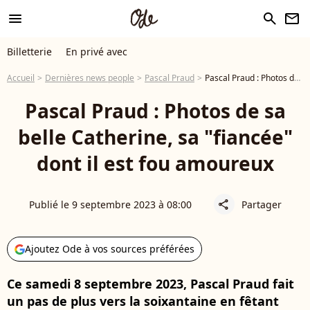
menu
search
newsletter
Billetterie
En privé avec
Accueil
Dernières news people
Pascal Praud
Pascal Praud : Photos de sa belle Catherine, sa "fiancée" dont il est fou amoureux
Pascal Praud : Photos de sa
belle Catherine, sa "fiancée"
dont il est fou amoureux
Publié le 9 septembre 2023 à 08:00
Partager
share
Ajoutez Ode à vos sources préférées
Ce samedi 8 septembre 2023, Pascal Praud fait
un pas de plus vers la soixantaine en fêtant