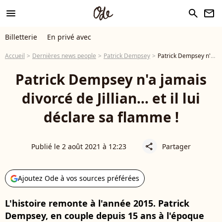
menu
search
newsletter
Billetterie
En privé avec
Accueil
Dernières news people
Patrick Dempsey
Patrick Dempsey n'a jamais divorcé de Jillian... et il lui déclare sa flamme !
Patrick Dempsey n'a jamais
divorcé de Jillian... et il lui
déclare sa flamme !
Publié le 2 août 2021 à 12:23
Partager
share
Ajoutez Ode à vos sources préférées
L'histoire remonte à l'année 2015. Patrick
Dempsey, en couple depuis 15 ans à l'époque