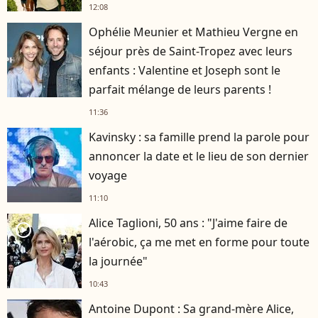
12:08
Ophélie Meunier et Mathieu Vergne en
séjour près de Saint-Tropez avec leurs
enfants : Valentine et Joseph sont le
parfait mélange de leurs parents !
11:36
Kavinsky : sa famille prend la parole pour
annoncer la date et le lieu de son dernier
voyage
11:10
Alice Taglioni, 50 ans : "J'aime faire de
player2
l'aérobic, ça me met en forme pour toute
la journée"
10:43
Antoine Dupont : Sa grand-mère Alice,