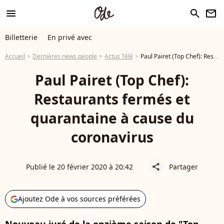
menu
search
newsletter
Billetterie
En privé avec
Accueil
Dernières news people
Actus Télé
Paul Pairet (Top Chef): Restaurants fermés et quarantaine à cause du coronavirus
Paul Pairet (Top Chef):
Restaurants fermés et
quarantaine à cause du
coronavirus
Publié le 20 février 2020 à 20:42
Partager
share
Ajoutez Ode à vos sources préférées