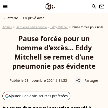
menu
search
newsletter
Billetterie
En privé avec
Accueil
Dernières news people
Eddy Mitchell
Pause forcée pour un homme d'excès... Eddy Mitchell se remet d'une pneumonie pas évidente
Pause forcée pour un
homme d'excès... Eddy
Mitchell se remet d'une
pneumonie pas évidente
Publié le 28 novembre 2024 à 11:53
Partager
share
Ajoutez Ode à vos sources préférées