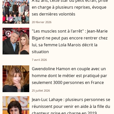
A 82 ans, cette star du petit écran, prise
en charge à plusieurs reprises, évoque
ses dernières volontés
20 février 2026
"Les muscles sont à l'arrêt" : Jean-Marie
player2
Bigard ne peut pas encore rentrer chez
lui, sa femme Lola Marois décrit la
situation
7 avril 2026
Gwendoline Hamon en couple avec un
homme dont le métier est pratiqué par
seulement 3000 personnes en France
25 juillet 2026
Jean-Luc Lahaye : plusieurs personnes se
réunissent pour venir en aide à la fille du
chanteur, prise en charge en 2019