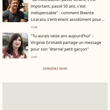
important, passé 50 ans, c'est
indispensable" : comment Bixente
Lizarazu s'entretient assidûment pour
rester musclé à 56 ans ?
13:46
"Tu aurais seize ans aujourd’hui" :
Virginie Grimaldi partage un message
pour son "éternel petit garçon"
13:07
DERNIÈRES NEWS