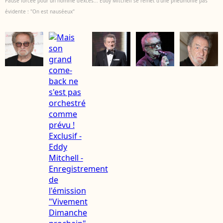
Pause forcée pour un homme d'excès... Eddy Mitchell se remet d'une pneumonie pas
évidente : "On est nauséeux"