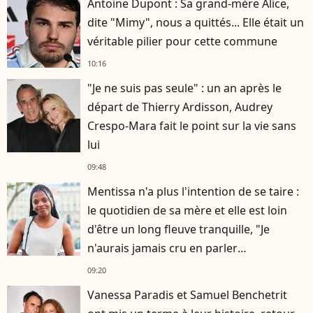
Antoine Dupont : Sa grand-mère Alice,
dite "Mimy", nous a quittés... Elle était un
véritable pilier pour cette commune
10:16
"Je ne suis pas seule" : un an après le
départ de Thierry Ardisson, Audrey
Crespo-Mara fait le point sur la vie sans
lui
09:48
Mentissa n'a plus l'intention de se taire :
le quotidien de sa mère et elle est loin
d'être un long fleuve tranquille, "Je
n'aurais jamais cru en parler
publiquement"
09:20
Vanessa Paradis et Samuel Benchetrit