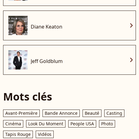
chevron_right
Diane Keaton
chevron_right
Jeff Goldblum
Mots clés
Avant-Première
Bande Annonce
Beauté
Casting
Cinéma
Look Du Moment
People USA
Photo
Tapis Rouge
Vidéos