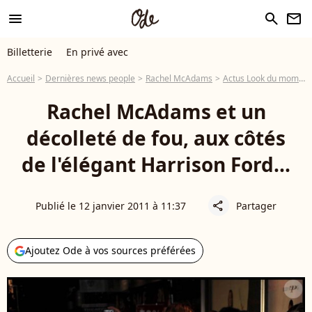
menu
search
newsletter
Billetterie
En privé avec
Accueil
Dernières news people
Rachel McAdams
Actus Look du moment
Rachel McAdams et un
décolleté de fou, aux côtés
de l'élégant Harrison Ford...
Publié le 12 janvier 2011 à 11:37
Partager
share
Ajoutez Ode à vos sources préférées