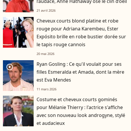
l’audace, Anne Hathaway ose le clin d’oeil
21 avril 2026
Cheveux courts blond platine et robe
rouge pour Adriana Karembeu, Ester
Expósito brille en robe bustier dorée sur
le tapis rouge cannois
20 mai 2026
Ryan Gosling : Ce qu'il voulait pour ses
player2
filles Esmeralda et Amada, dont la mère
est Eva Mendes
11 mars 2026
Costume et cheveux courts gominés
pour Mélanie Thierry : l'actrice s'affiche
avec son nouveau look androgyne, stylé
et audacieux