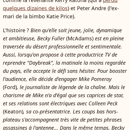
comme la revenante Kerry Katona (qui a
perdu
quelques dizaines de kilos
) et Peter Andre (l'ex-
mari de la bimbo Katie Price).
L'histoire ?
Bien qu'elle soit jeune, jolie, dynamique
et ambitieuse, Becky Fuller
(McAdams)
est en pleine
traversée du désert professionnelle et sentimentale.
Aussi, lorsqu'on propose à cette productrice TV de
reprendre "Daybreak", la matinale la moins regardée
du pays, elle accepte le défi sans hésiter. Pour booster
l'audience, elle décide d'engager Mike Pomeroy
(Ford)
, le journaliste de légende de la chaîne. Mais le
charisme de Mike n'a d'égal que ses caprices de star,
et ses relations sont électriques avec Colleen Peck
(Keaton)
, sa co-présentatrice. Les coups bas hors-
plateau s'accompagnent très vite de petites phrases
assassines à l'antenne... Dans le même temps, Becky