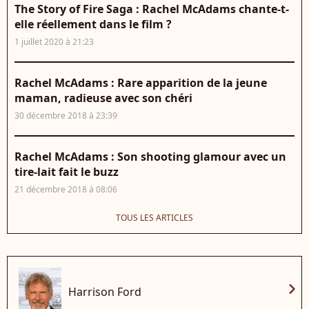
The Story of Fire Saga : Rachel McAdams chante-t-
elle réellement dans le film ?
1 juillet 2020 à 21:23
Rachel McAdams : Rare apparition de la jeune
maman, radieuse avec son chéri
30 décembre 2018 à 23:39
Rachel McAdams : Son shooting glamour avec un
tire-lait fait le buzz
21 décembre 2018 à 08:06
TOUS LES ARTICLES
chevron_right
Harrison Ford