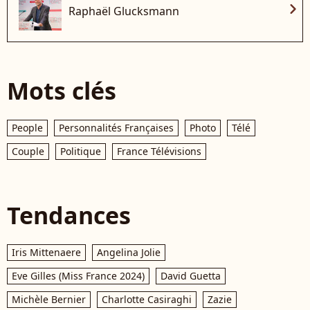
chevron_right
Raphaël Glucksmann
Mots clés
People
Personnalités Françaises
Photo
Télé
Couple
Politique
France Télévisions
Tendances
Iris Mittenaere
Angelina Jolie
Eve Gilles (Miss France 2024)
David Guetta
Michèle Bernier
Charlotte Casiraghi
Zazie