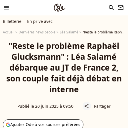
menu
search
newsletter
Billetterie
En privé avec
Accueil
Dernières news people
Léa Salamé
"Reste le problème Raphaël Glucksmann" : Léa Salamé débarque au JT de France 2, son couple fait déjà débat en interne
"Reste le problème Raphaël
Glucksmann" : Léa Salamé
débarque au JT de France 2,
son couple fait déjà débat en
interne
Publié le 20 juin 2025 à 09:50
Partager
share
Ajoutez Ode à vos sources préférées